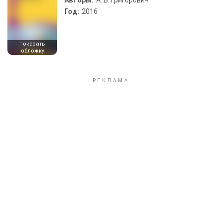
Авторы:
А. В. Григорович
Год:
2016
показать
обложку