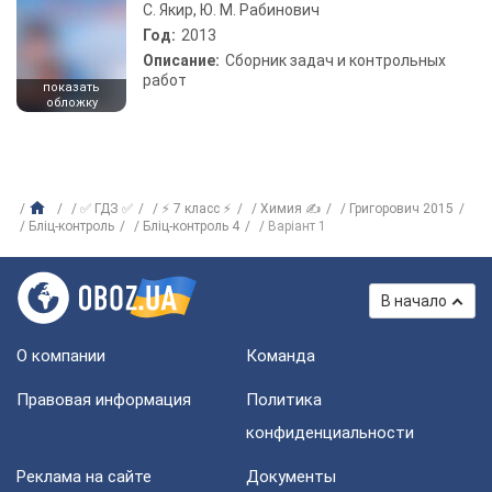
С. Якир, Ю. М. Рабинович
Год:
2013
Описание:
Сборник задач и контрольных
работ
показать
обложку
✅ ГДЗ ✅
⚡ 7 класс ⚡
Химия ✍
Григорович 2015
Бліц-контроль
Бліц-контроль 4
Варіант 1
В начало
О компании
Команда
Правовая информация
Политика
конфиденциальности
Реклама на сайте
Документы