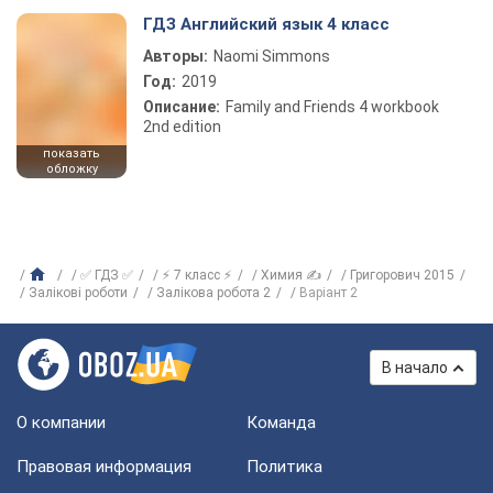
ГДЗ Английский язык 4 класс
Авторы:
Naomi Simmons
Год:
2019
Описание:
Family and Friends 4 workbook
2nd edition
показать
обложку
✅ ГДЗ ✅
⚡ 7 класс ⚡
Химия ✍
Григорович 2015
Залікові роботи
Залікова робота 2
Варіант 2
В начало
О компании
Команда
Правовая информация
Политика