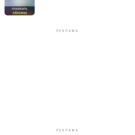
показать
обложку