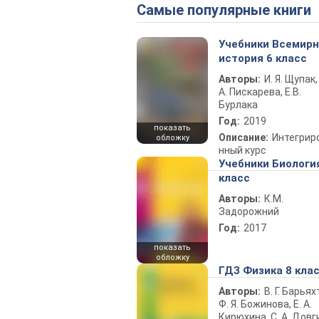
Самые популярные книги
Учебники Всемир
история 6 класс
Авторы:
И. Я. Щупак,
А. Пискарева, Е.В.
Бурлака
Год:
2019
показать
Описание:
Интегрир
обложку
нный курс
Учебники Биологи
класс
Авторы:
К.М.
Задорожний
Год:
2017
показать
обложку
ГДЗ Физика 8 кла
Авторы:
В. Г. Барьях
Ф. Я. Божинова, Е. А.
Кирюхина, С. А. Довг