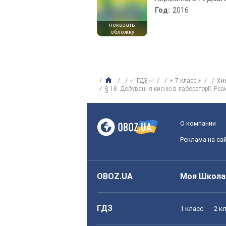
Год:
2016
показать
обложку
✅ ГДЗ ✅
⚡ 7 класс ⚡
Хи
§ 18. Добування кисню в лабораторії. Реак
О компании
Реклама на са
OBOZ.UA
Моя Школа
ГДЗ
1 класс
2 к