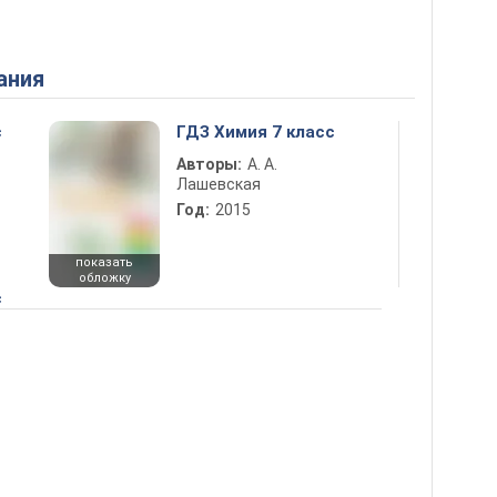
ания
с
ГДЗ Химия 7 класс
Авторы:
А. А.
Лашевская
Год:
2015
показать
обложку
с