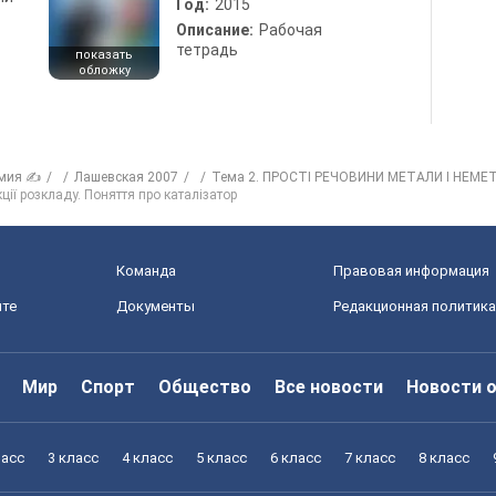
Год:
2015
Описание:
Рабочая
тетрадь
показать
обложку
мия ✍
Лашевская 2007
Тема 2. ПРОСТІ РЕЧОВИНИ МЕТАЛИ І НЕМЕ
ції розкладу. Поняття про каталізатор
Команда
Правовая информация
йте
Документы
Редакционная политика
Мир
Спорт
Общество
Все новости
Новости 
ласс
3 класс
4 класс
5 класс
6 класс
7 класс
8 класс