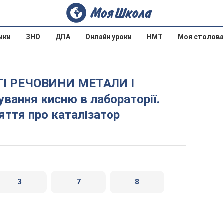
ики
ЗНО
ДПА
Онлайн уроки
НМТ
Моя столов
7
вання кисню в лабораторії.
яття про каталізатор
3
7
8