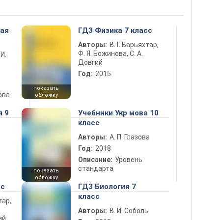
ная
ГДЗ Физика 7 класс
Авторы:
В. Г. Барьяхтар,
Ф. Я. Божинова, С. А.
 И.
Довгий
Год:
2015
показать
ова
обложку
я 9
Учебники Укр мова 10
класс
Авторы:
А. П. Глазова
Год:
2018
Описание:
Уровень
стандарта
показать
обложку
сс
ГДЗ Биология 7
класс
тар,
Авторы:
В. И. Соболь
ий