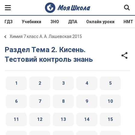
ГДЗ
Учебники
ЗНО
ДПА
Онлайн уроки
НМТ
Химия 7 класс А. А. Лашевская 2015
Раздел Тема 2. Кисень.
Тестовий контроль знань
1
2
3
4
5
6
7
8
9
10
11
12
13
14
15