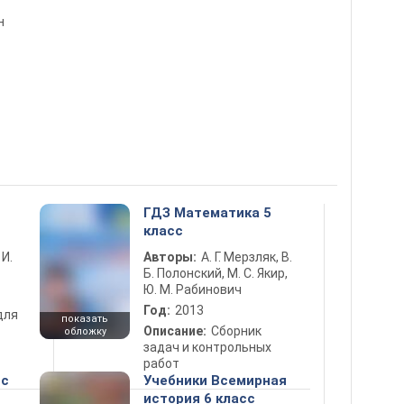
н
ГДЗ Математика 5
класс
 И.
Авторы:
А. Г. Мерзляк, В.
Б. Полонский, М. С. Якир,
Ю. М. Рабинович
Год:
2013
для
показать
Описание:
Сборник
обложку
задач и контрольных
работ
сс
Учебники Всемирная
история 6 класс