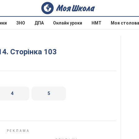
ики
ЗНО
ДПА
Онлайн уроки
НМТ
Моя столов
14. Сторінка 103
4
5