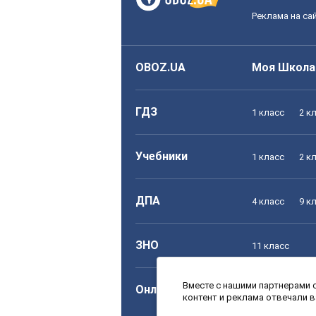
Реклама на са
OBOZ.UA
Моя Школа
ГДЗ
1 класс
2 к
Учебники
1 класс
2 к
ДПА
4 класс
9 к
ЗНО
11 класс
Вместе с нашими партнерами с
Онлайн уроки
1 класс
2 к
контент и реклама отвечали 