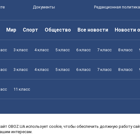
йте
Документы
Редакционная политика
Мир
Спорт
Общество
Все новости
Новости 
ласс
3 класс
4 класс
5 класс
6 класс
7 класс
8 класс
ласс
3 класс
4 класс
5 класс
6 класс
7 класс
8 класс
ласс
11 класс
айт OBOZ.UA использует cookie, чтобы обеспечить должную работу сайт
ласс
3 класс
4 класс
5 класс
6 класс
7 класс
8 класс
вашим интересам.