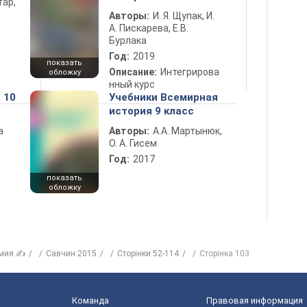
тар,
Авторы:
И. Я. Щупак, И.
А. Пискарева, Е.В.
Бурлака
Год:
2019
показать
Описание:
Интегрирова
обложку
нный курс
 10
Учебники Всемирная
история 9 класс
а
Авторы:
А.А. Мартынюк,
О. А. Гисем
Год:
2017
показать
обложку
мия ✍
Савчин 2015
Сторінки 52-114
Сторінка 103
Команда
Правовая информация