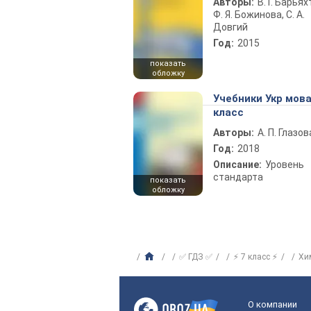
Авторы:
В. Г. Барьях
Ф. Я. Божинова, С. А.
Довгий
Год:
2015
показать
обложку
Учебники Укр мова
класс
Авторы:
А. П. Глазов
Год:
2018
Описание:
Уровень
стандарта
показать
обложку
✅ ГДЗ ✅
⚡ 7 класс ⚡
Хи
О компании