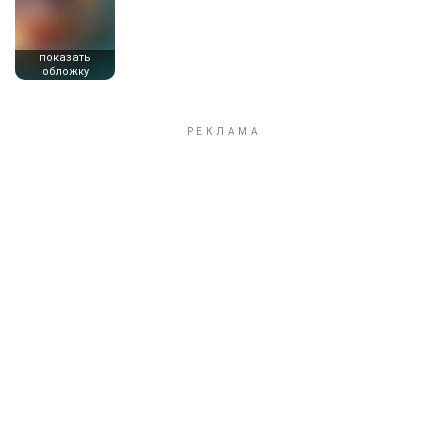
показать
обложку