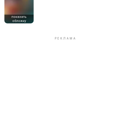
показать
обложку