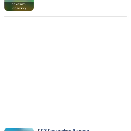
показать
обложку
ГДЗ География 9 класс