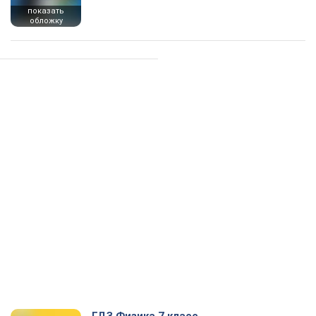
показать
обложку