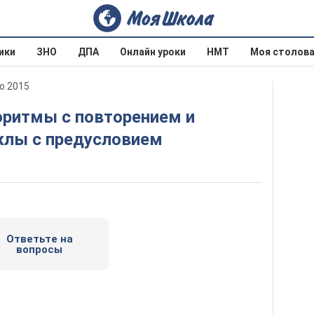
ики
ЗНО
ДПА
Онлайн уроки
НМТ
Моя столов
о 2015
иклы с предусловием
Ответьте на
вопросы