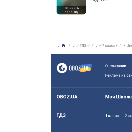
показать
обложку
✅ ГДЗ ✅
⚡ 7 класс ⚡
Ин
О компании
Реклама на са
OBOZ.UA
Моя Школа
ГДЗ
1 класс
2 к