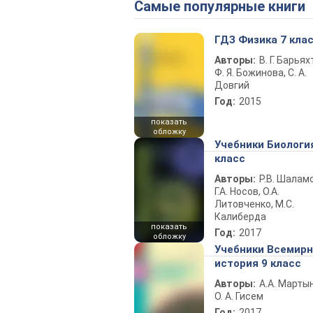
Самые популярные книги
ГДЗ Физика 7 кла
Авторы:
В. Г. Барьях
Ф. Я. Божинова, С. А.
Довгий
Год:
2015
показать
обложку
Учебники Биологи
класс
Авторы:
Р.В. Шаламо
Г.А. Носов, О.А.
Литовченко, М.С.
Калиберда
показать
Год:
2017
обложку
Учебники Всемир
история 9 класс
Авторы:
А.А. Марты
О. А. Гисем
Год:
2017