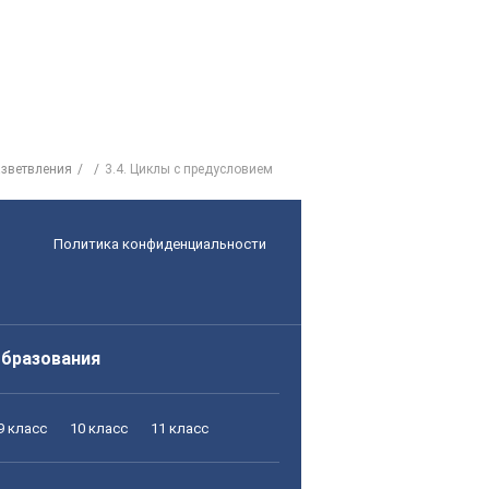
азветвления
3.4. Циклы с предусловием
Политика конфиденциальности
образования
9 класс
10 класс
11 класс