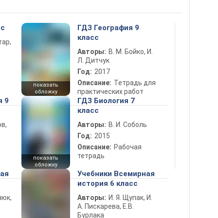
сс
ГДЗ География 9
класс
тар,
Авторы:
В. М. Бойко, И.
Л. Дитчук
Год:
2017
Описание:
Тетрадь для
показать
практических работ
обложку
я 9
ГДЗ Биология 7
класс
в,
Авторы:
В. И. Соболь
Год:
2015
Описание:
Рабочая
тетрадь
показать
обложку
ная
Учебники Всемирная
история 6 класс
нюк,
Авторы:
И. Я. Щупак, И.
А. Пискарева, Е.В.
Бурлака