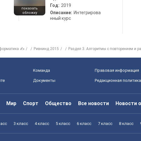
Год:
2019
показать
Описание:
Интегрирова
обложку
нный курс
форматика ✍
Ривкинд 2015
Раздел 3. Алгоритмы с повторением и р
Команда
Правовая информация
йте
Документы
Редакционная политика
Мир
Спорт
Общество
Все новости
Новости 
ласс
3 класс
4 класс
5 класс
6 класс
7 класс
8 класс