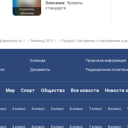
Описание:
Уровень
стандарта
показать
обложку
форматика ✍
Ривкинд 2015
Раздел3. Алгоритмы с повторением и р
Команда
Правовая информация
йте
Документы
Редакционная политика
Мир
Спорт
Общество
Все новости
Новости 
ласс
3 класс
4 класс
5 класс
6 класс
7 класс
8 класс
ласс
3 класс
4 класс
5 класс
6 класс
7 класс
8 класс