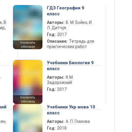
5
ГДЗ География 9
класс
к, В.
Авторы:
В. М. Бойко, И.
ир,
Л. Дитчук
Год:
2017
Описание:
Тетрадь для
показать
практических работ
обложку
х
Учебники Биология 9
класс
ь
Авторы:
К.М.
Задорожний
Год:
2017
показать
обложку
кий
Учебники Укр мова 10
класс
ян,
Авторы:
А. П. Глазова
Год:
2018