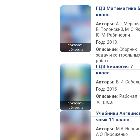
ГДЗ Математика 
класс
Авторы:
А. Г. Мерзля
Б. Полонский, М. С. Як
Ю. М. Рабинович
Год:
2013
показать
Описание:
Сборник
обложку
задач и контрольны
работ
ГДЗ Биология 7
класс
Авторы:
В. И. Собол
Год:
2015
Описание:
Рабочая
тетрадь
показать
обложку
Учебники Английс
язык 11 класс
Авторы:
М.А. Нерсис
А.О. Пироженко