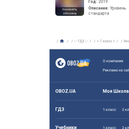
Год:
2019
Описание:
Уровень
показать
стандарта
обложку
✅ ГДЗ ✅
⚡ 7 класс ⚡
Ин
О компании
Реклама на са
OBOZ.UA
Моя Школа
ГДЗ
1 класс
2 к
Учебники
1 класс
2 к