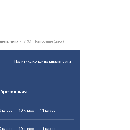
азветвления
3.1. Повторение (цикл)
Политика конфиденциальности
образования
9 класс
10 класс
11 класс
9 класс
10 класс
11 класс