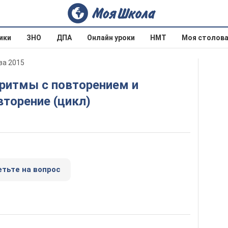
ики
ЗНО
ДПА
Онлайн уроки
НМТ
Моя столов
ва 2015
вторение (цикл)
етьте на вопрос