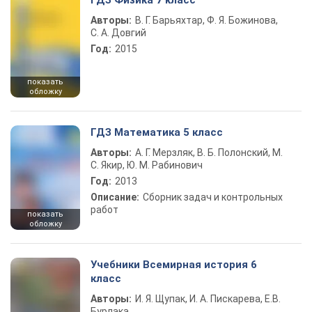
ГДЗ Физика 7 класс
Авторы:
В. Г. Барьяхтар, Ф. Я. Божинова,
С. А. Довгий
Год:
2015
показать
обложку
ГДЗ Математика 5 класс
Авторы:
А. Г. Мерзляк, В. Б. Полонский, М.
С. Якир, Ю. М. Рабинович
Год:
2013
Описание:
Сборник задач и контрольных
работ
показать
обложку
Учебники Всемирная история 6
класс
Авторы:
И. Я. Щупак, И. А. Пискарева, Е.В.
Бурлака