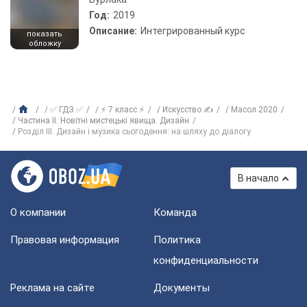
Год:
2019
Описание:
Интегрированный курс
показать
обложку
✅ ГДЗ ✅
⚡ 7 класс ⚡
Искусство ✍
Масол 2020
Частина II. Новітні мистецькі явища. Дизайн
Розділ ІІІ. Дизайн і музика сьогодення: на шляху до діалогу
В начало
О компании
Команда
Правовая информация
Политика
конфиденциальности
Реклама на сайте
Документы