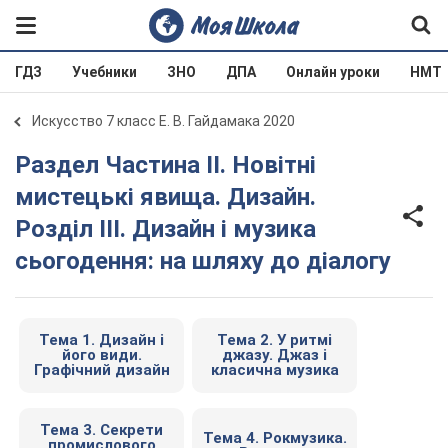
ГДЗ
Учебники
ЗНО
ДПА
Онлайн уроки
НМТ
Искусство 7 класс Е. В. Гайдамака 2020
Раздел Частина II. Новітні
мистецькі явища. Дизайн.
Розділ ІІІ. Дизайн і музика
сьогодення: на шляху до діалогу
Тема 1. Дизайн і
Тема 2. У ритмі
його види.
джазу. Джаз і
Графічний дизайн
класична музика
Тема 3. Секрети
Тема 4. Рокмузика.
промислового