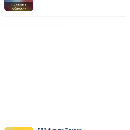
показать
обложку