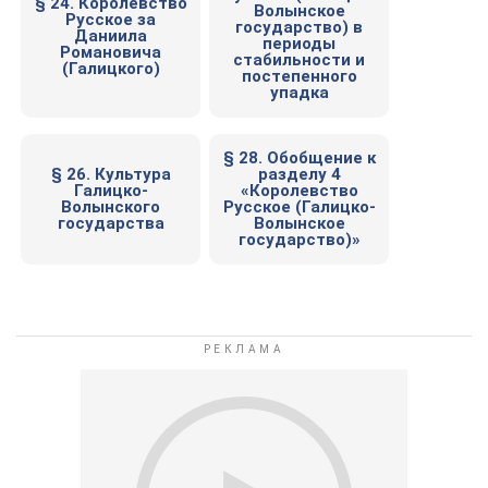
§ 24. Королевство
Волынское
Русское за
государство) в
Даниила
периоды
Романовича
стабильности и
(Галицкого)
постепенного
упадка
§ 28. Обобщение к
§ 26. Культура
разделу 4
Галицко-
«Королевство
Волынского
Русское (Галицко-
государства
Волынское
государство)»