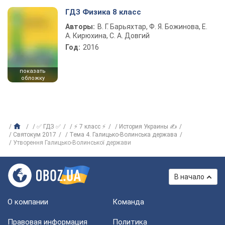
ГДЗ Физика 8 класс
Авторы:
В. Г. Барьяхтар, Ф. Я. Божинова, Е.
А. Кирюхина, С. А. Довгий
Год:
2016
показать
обложку
✅ ГДЗ ✅
⚡ 7 класс ⚡
История Украины ✍
Святокум 2017
Тема 4. Галицько-Волинська держава
Утворення Галицько-Волинської держави
В начало
О компании
Команда
Правовая информация
Политика