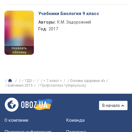
Учебники Биология 9 класс
Авторы:
К.М. Задорожний
Год:
2017
показать
обложку
✅ ГДЗ ✅
⚡ 7 класс ⚡
Основы здоровья ✍
Бойченко 2015
Профілактика туберкульозу
В начало
О компании
Команда