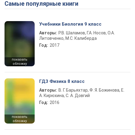
Самые популярные книги
Play Video
Учебники Биология 9 класс
Авторы:
Р.В. Шаламов, Г.А. Носов, О.А.
Литовченко, М.С. Калиберда
Год:
2017
показать
обложку
ГДЗ Физика 8 класс
Авторы:
В. Г. Барьяхтар, Ф. Я. Божинова, Е.
А. Кирюхина, С. А. Довгий
Год:
2016
показать
обложку