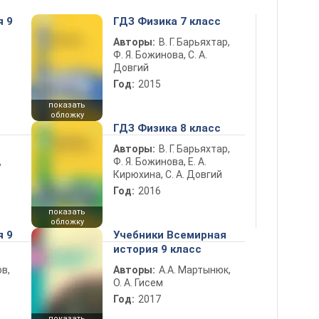
я 9
ГДЗ Физика 7 класс
Авторы:
В. Г. Барьяхтар,
Ф. Я. Божинова, С. А.
Довгий
Год:
2015
показать
обложку
ГДЗ Физика 8 класс
Авторы:
В. Г. Барьяхтар,
Ф. Я. Божинова, Е. А.
ь
Кирюхина, С. А. Довгий
Год:
2016
показать
обложку
я 9
Учебники Всемирная
история 9 класс
в,
Авторы:
А.А. Мартынюк,
О. А. Гисем
Год:
2017
показать