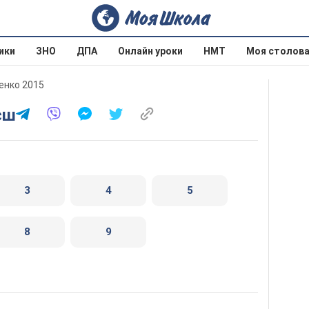
ики
ЗНО
ДПА
Онлайн уроки
НМТ
Моя столов
ченко 2015
єш
3
4
5
8
9