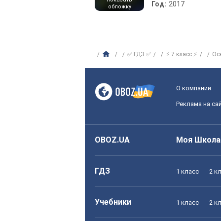
Год:
2017
обложку
✅ ГДЗ ✅
⚡ 7 класс ⚡
Ос
О компании
Реклама на са
OBOZ.UA
Моя Школа
ГДЗ
1 класс
2 к
Учебники
1 класс
2 к