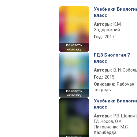
Учебники Биологи
класс
Авторы:
К.М.
Задорожний
Год:
2017
показать
обложку
ГДЗ Биология 7
класс
Авторы:
В. И. Собол
Год:
2015
Описание:
Рабочая
тетрадь
показать
обложку
Учебники Биологи
класс
Авторы:
Р.В. Шаламо
Г.А. Носов, О.А.
Литовченко, М.С.
Калиберда
показать