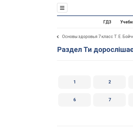
ГДЗ
Учебн
Основы здоровья 7 класс Т. Е. Бой
Раздел Ти доросліша
1
2
6
7