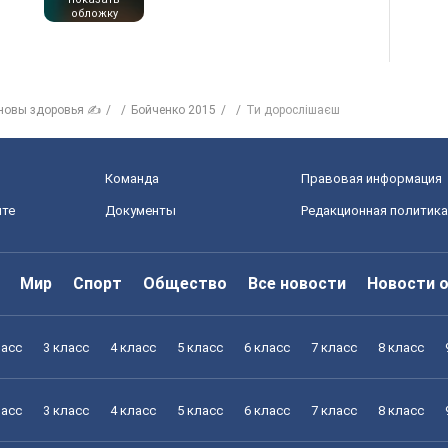
обложку
новы здоровья ✍
Бойченко 2015
Ти дорослішаєш
Команда
Правовая информация
йте
Документы
Редакционная политика
Мир
Спорт
Общество
Все новости
Новости 
ласс
3 класс
4 класс
5 класс
6 класс
7 класс
8 класс
ласс
3 класс
4 класс
5 класс
6 класс
7 класс
8 класс