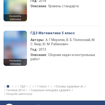
Год:
2018
Описание:
Уровень стандарта
показать
обложку
ГДЗ Математика 5 класс
Авторы:
А. Г. Мерзляк, В. Б. Полонский, М.
С. Якир, Ю. М. Рабинович
Год:
2013
Описание:
Сборник задач и контрольных
работ
показать
обложку
✅ ГДЗ ✅
⚡ 7 класс ⚡
Основы здоровья ✍
Таглина 2014
Соціальна складова здоров’я
Хвороби цивілізації