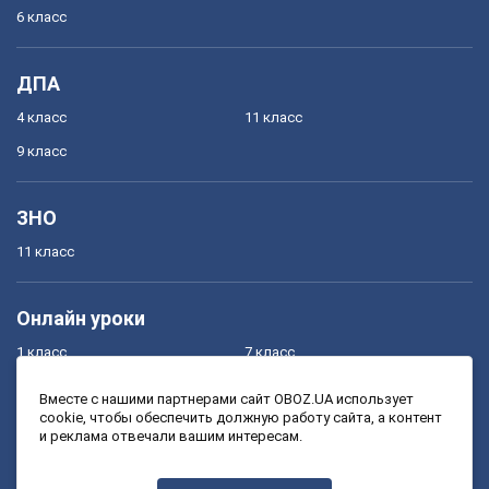
6 класс
ДПА
4 класс
11 класс
9 класс
ЗНО
11 класс
Онлайн уроки
1 класс
7 класс
2 класс
8 класс
Вместе с нашими партнерами сайт OBOZ.UA использует
cookie, чтобы обеспечить должную работу сайта, а контент
3 класс
9 класс
и реклама отвечали вашим интересам.
4 класс
10 класс
5 класс
11 класс