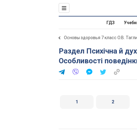
ГДЗ
Учебн
Основы здоровья 7 класс О.В. Тагл
Раздел Психічна й духовна складові здоров’я.
Особливості поведінк
1
2