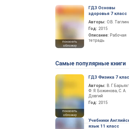
ГДЗ Основы
здоровья 7 класс
Авторы:
О.В. Таглин
Год:
2015
Описание:
Рабочая
тетрадь
показать
обложку
Самые популярные книги
ГДЗ Физика 7 кла
Авторы:
В. Г. Барьях
Ф. Я. Божинова, С. А.
Довгий
Год:
2015
показать
обложку
Учебники Английс
язык 11 класс