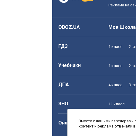
Реклама на са
OBOZ.UA
Моя Школа
ГДЗ
1 класс
2 к
Учебники
1 класс
2 к
ДПА
4 класс
9 к
ЗНО
11 класс
Вместе с нашими партнерами с
Онлайн уроки
1 класс
2 к
контент и реклама отвечали 