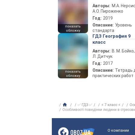
Авторы:
М.А. Нерсис
А.О. Пироженко
Год:
2019
Описание:
Уровень
показать
стандарта
обложку
ГДЗ География 9
класс
Авторы:
В. М. Бойко,
Л. Дитчук
Год:
2017
Описание:
Тетрадь 
показать
практических работ
обложку
✅ ГДЗ ✅
⚡ 7 класс ⚡
Ос
Особливості поведінки людини в стресови
О компании