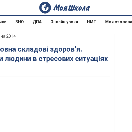
ики
ЗНО
ДПА
Онлайн уроки
НМТ
Моя столов
ина 2014
и людини в стресових ситуаціях