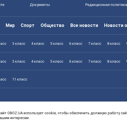
йте
Документы
Редакционная политика
Мир
Спорт
Общество
Все новости
Новости 
ласс
3 класс
4 класс
5 класс
6 класс
7 класс
8 класс
ласс
3 класс
4 класс
5 класс
6 класс
7 класс
8 класс
ласс
11 класс
айт OBOZ.UA использует cookie, чтобы обеспечить должную работу сайт
ласс
3 класс
4 класс
5 класс
6 класс
7 класс
8 класс
вашим интересам.