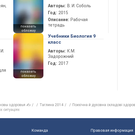
ян,
Авторы:
В. И. Соболь
Год:
2015
Описание:
Рабочая
тетрадь
показать
обложку
Учебники Биология 9
класс
 И.
Авторы:
К.М.
Задорожний
Год:
2017
для
показать
обложку
новы здоровья ✍
Таглина 2014
Психічна й духовна складові здоров
х ситуаціях
Команда
Правовая информация