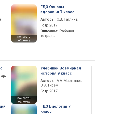
ГДЗ Основы
здоровья 7 класс
а
Авторы:
О.В. Таглина
Год:
2017
Описание:
Рабочая
тетрадь
показать
обложку
сс
Учебники Всемирная
история 9 класс
тар,
Авторы:
А.А. Мартынюк,
О. А. Гисем
Год:
2017
показать
обложку
кий
ГДЗ Биология 7
класс