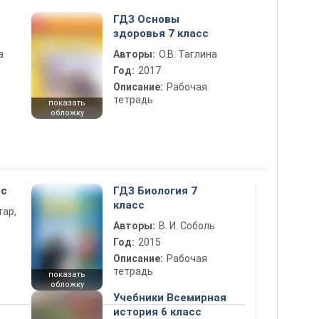
ГДЗ Основы
здоровья 7 класс
а
Авторы:
О.В. Таглина
Год:
2017
Описание:
Рабочая
тетрадь
показать
обложку
сс
ГДЗ Биология 7
класс
тар,
Авторы:
В. И. Соболь
Год:
2015
Описание:
Рабочая
тетрадь
показать
обложку
Учебники Всемирная
история 6 класс