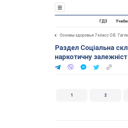
ГДЗ
Учебн
Основы здоровья 7 класс О.В. Тагл
Раздел Соціальна складова здоров’я. Поняття про
наркотичну залежніст
1
2