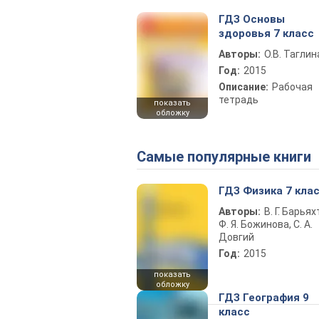
ГДЗ Основы
здоровья 7 класс
Авторы:
О.В. Таглин
Год:
2015
Описание:
Рабочая
тетрадь
показать
обложку
Самые популярные книги
ГДЗ Физика 7 кла
Авторы:
В. Г. Барьях
Ф. Я. Божинова, С. А.
Довгий
Год:
2015
показать
обложку
ГДЗ География 9
класс