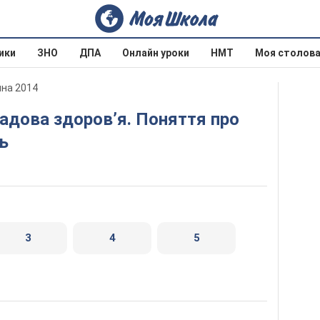
ики
ЗНО
ДПА
Онлайн уроки
НМТ
Моя столов
ина 2014
ь
3
4
5