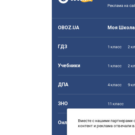
Реклама на са
OBOZ.UA
Моя Школа
ГДЗ
1 класс
2 к
Учебники
1 класс
2 к
ДПА
4 класс
9 к
ЗНО
11 класс
Вместе с нашими партнерами с
Онлайн уроки
1 класс
2 к
контент и реклама отвечали 