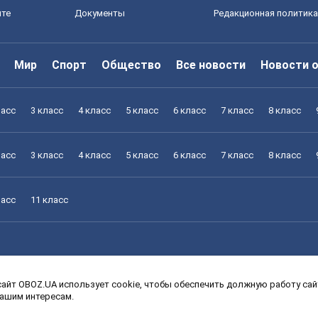
йте
Документы
Редакционная политика
Мир
Спорт
Общество
Все новости
Новости 
ласс
3 класс
4 класс
5 класс
6 класс
7 класс
8 класс
ласс
3 класс
4 класс
5 класс
6 класс
7 класс
8 класс
ласс
11 класс
айт OBOZ.UA использует cookie, чтобы обеспечить должную работу сайт
ласс
3 класс
4 класс
5 класс
6 класс
7 класс
8 класс
вашим интересам.