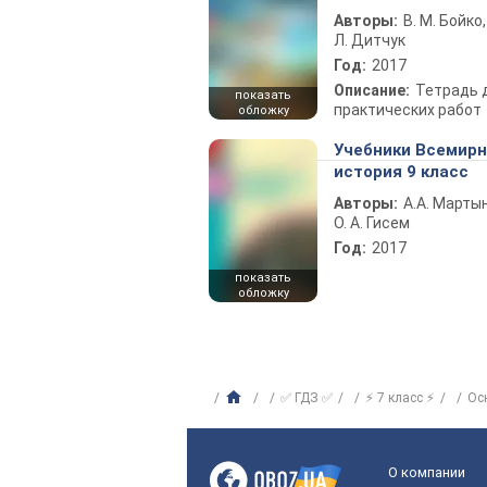
Авторы:
В. М. Бойко,
Л. Дитчук
Год:
2017
Описание:
Тетрадь 
показать
практических работ
обложку
Учебники Всемир
история 9 класс
Авторы:
А.А. Марты
О. А. Гисем
Год:
2017
показать
обложку
✅ ГДЗ ✅
⚡ 7 класс ⚡
Ос
О компании