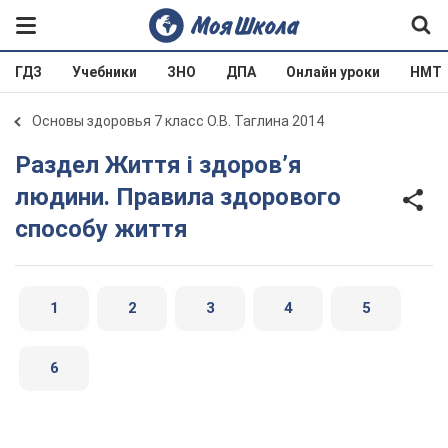
ГДЗ
Учебники
ЗНО
ДПА
Онлайн уроки
НМТ
Основы здоровья 7 класс О.В. Таглина 2014
Раздел Життя і здоров’я
людини. Правила здорового
способу життя
1
2
3
4
5
6