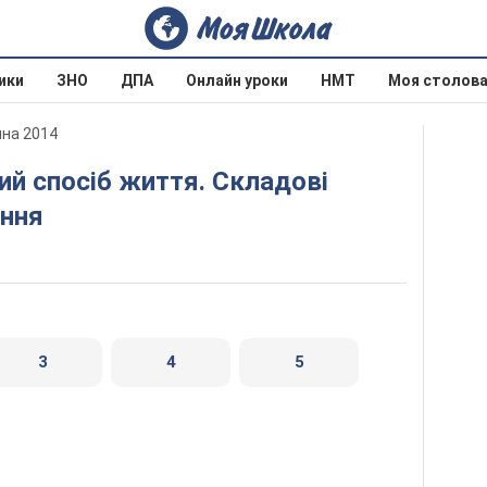
ики
ЗНО
ДПА
Онлайн уроки
НМТ
Моя столов
ина 2014
ення
3
4
5