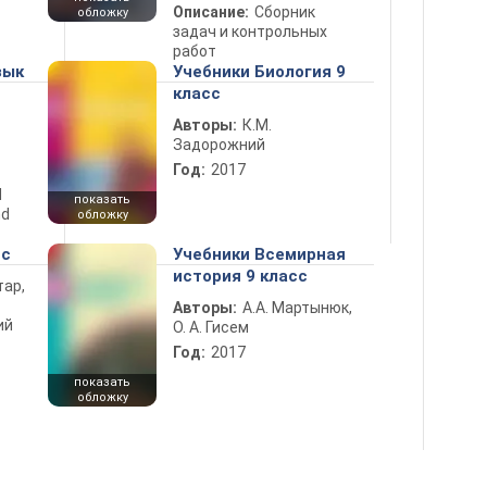
Описание:
Сборник
обложку
задач и контрольных
работ
зык
Учебники Биология 9
класс
Авторы:
К.М.
Задорожний
Год:
2017
d
показать
nd
обложку
сс
Учебники Всемирная
история 9 класс
тар,
Авторы:
А.А. Мартынюк,
ий
О. А. Гисем
Год:
2017
показать
обложку