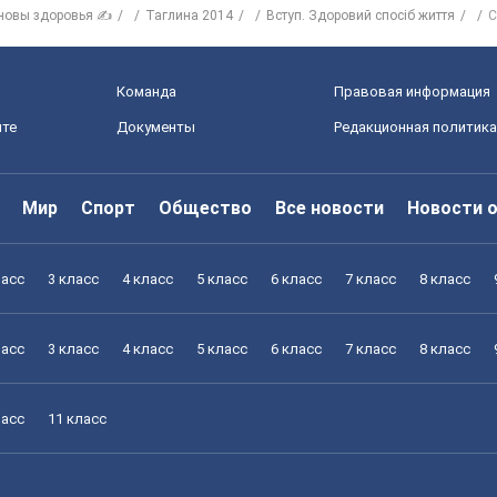
новы здоровья ✍
Таглина 2014
Вступ. Здоровий спосіб життя
С
Команда
Правовая информация
йте
Документы
Редакционная политика
Мир
Спорт
Общество
Все новости
Новости 
ласс
3 класс
4 класс
5 класс
6 класс
7 класс
8 класс
ласс
3 класс
4 класс
5 класс
6 класс
7 класс
8 класс
ласс
11 класс