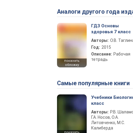
Аналоги другого года изд
ГДЗ Основы
здоровья 7 класс
Авторы:
О.В. Таглин
Год:
2015
Описание:
Рабочая
тетрадь
показать
обложку
Самые популярные книги
Учебники Биологи
класс
Авторы:
Р.В. Шаламо
Г.А. Носов, О.А.
Литовченко, М.С.
Калиберда
показать