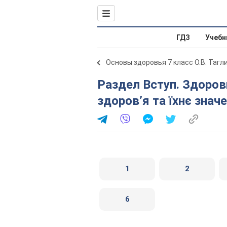
ГДЗ
Учебн
Основы здоровья 7 класс О.В. Тагл
Раздел Вступ. Здоровий спосіб життя. Складові
здоров’я та їхнє знач
1
2
6