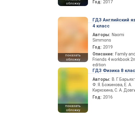
Год:
2017
обложку
ГДЗ Английский я
4 класс
Авторы:
Naomi
Simmons
Год:
2019
Описание:
Family an
показать
Friends 4 workbook 2
обложку
edition
ГДЗ Физика 8 кла
Авторы:
В. Г. Барьях
Ф. Я. Божинова, Е. А.
Кирюхина, С. А. Довг
Год:
2016
показать
обложку