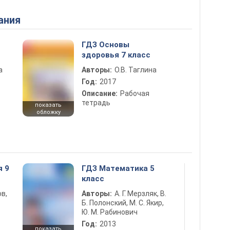
ания
ГДЗ Основы
здоровья 7 класс
а
Авторы:
О.В. Таглина
Год:
2017
Описание:
Рабочая
тетрадь
показать
обложку
я 9
ГДЗ Математика 5
класс
в,
Авторы:
А. Г. Мерзляк, В.
Б. Полонский, М. С. Якир,
Ю. М. Рабинович
Год:
2013
показать