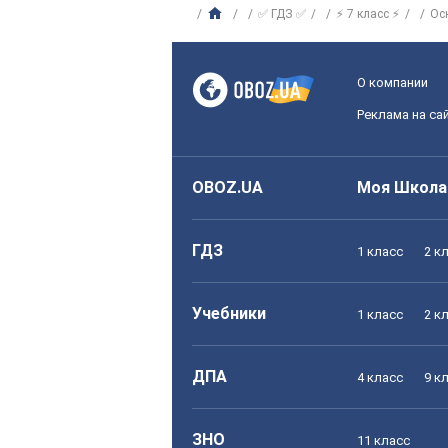
✅ ГДЗ ✅
⚡ 7 класс ⚡
Ос
О компании
Реклама на са
OBOZ.UA
Моя Школа
ГДЗ
1 класс
2 к
Учебники
1 класс
2 к
ДПА
4 класс
9 к
ЗНО
11 класс