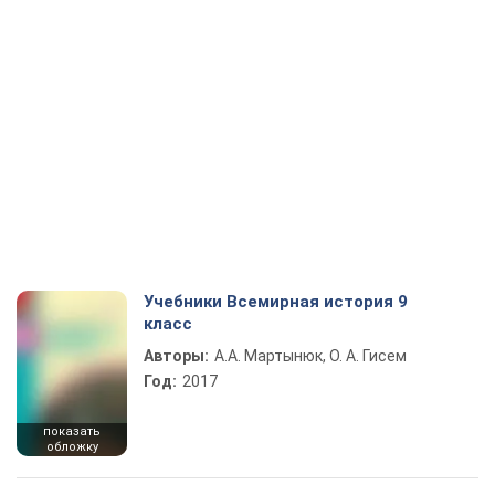
Учебники Всемирная история 9
класс
Авторы:
А.А. Мартынюк, О. А. Гисем
Год:
2017
показать
обложку