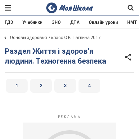
ГДЗ
Учебники
ЗНО
ДПА
Онлайн уроки
НМТ
Основы здоровья 7 класс О.В. Таглина 2017
Раздел Життя і здоров’я
людини. Техногенна безпека
1
2
3
4