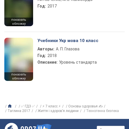
Год:
2017
показать
обложку
Учебники Укр мова 10 класс
Авторы:
А. П. Глазова
Год:
2018
Описание:
Уровень стандарта
показать
обложку
✅ ГДЗ ✅
⚡ 7 класс ⚡
Основы здоровья ✍
Таглина 2017
Життя і здоров’я людини
Техногенна безпека