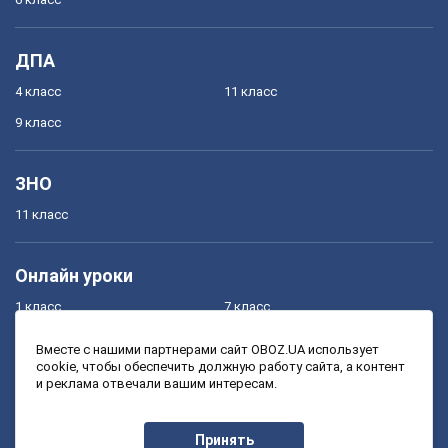
ДПА
4 класс
11 класс
9 класс
ЗНО
11 класс
Онлайн уроки
1 класс
7 класс
2 класс
8 класс
Вместе с нашими партнерами сайт OBOZ.UA использует
cookie, чтобы обеспечить должную работу сайта, а контент
3 класс
9 класс
и реклама отвечали вашим интересам.
4 класс
10 класс
5 класс
11 класс
Принять