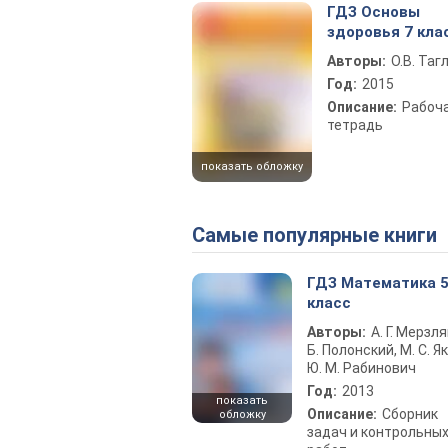
ГДЗ Основы
здоровья 7 кла
Авторы:
О.В. Таг
Год:
2015
Описание:
Рабоч
тетрадь
показать обложку
Самые популярные книги
ГДЗ Математика 
класс
Авторы:
А. Г. Мерзля
Б. Полонский, М. С. Як
Ю. М. Рабинович
Год:
2013
показать
Описание:
Сборник
обложку
задач и контрольны