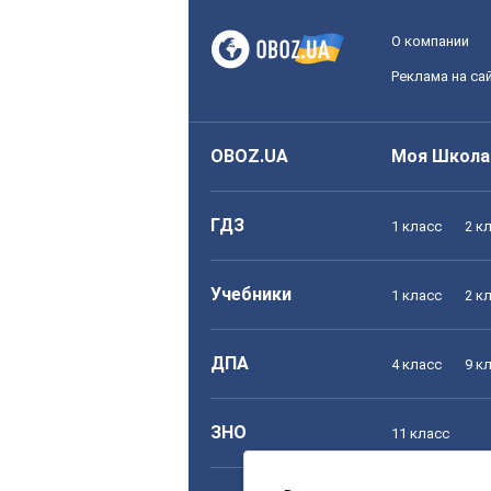
О компании
Реклама на са
OBOZ.UA
Моя Школа
ГДЗ
1 класс
2 к
Учебники
1 класс
2 к
ДПА
4 класс
9 к
ЗНО
11 класс