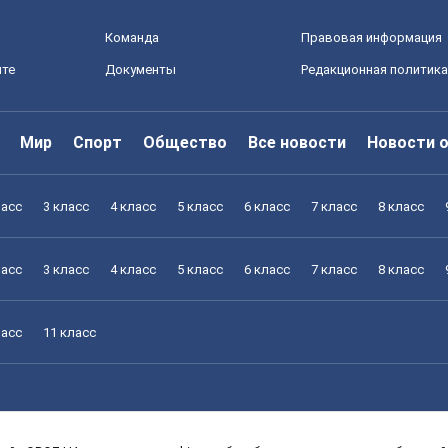
Команда
Правовая информация
йте
Документы
Редакционная политика
Мир
Спорт
Общество
Все новости
Новости 
ласс
3 класс
4 класс
5 класс
6 класс
7 класс
8 класс
ласс
3 класс
4 класс
5 класс
6 класс
7 класс
8 класс
ласс
11 класс