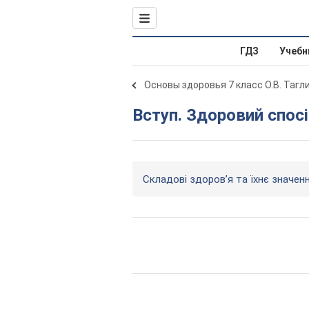
ГДЗ
Учебн
Основы здоровья 7 класс О.В. Тагл
Вступ. Здоровий спос
Складові здоров’я та їхнє значен