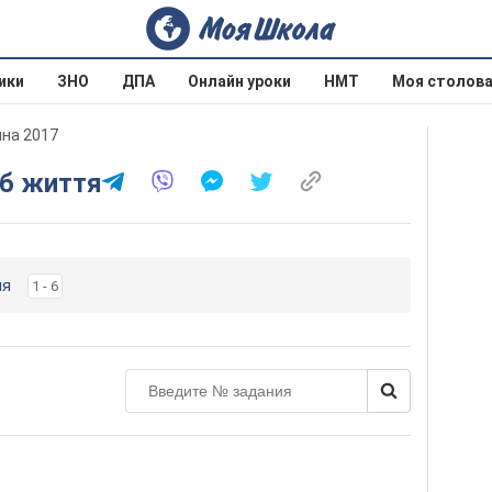
ики
ЗНО
ДПА
Онлайн уроки
НМТ
Моя столов
ина 2017
іб життя
ня
1 - 6