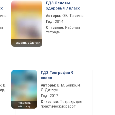
ГДЗ Основы
сс
здоровья 7 класс
лина
Авторы:
О.В. Таглина
Год:
2014
ая
Описание:
Рабочая
тетрадь
показать обложку
5
ГДЗ География 9
класс
к, В.
Авторы:
В. М. Бойко, И.
ир,
Л. Дитчук
Год:
2017
Описание:
Тетрадь для
показать
практических работ
обложку
х