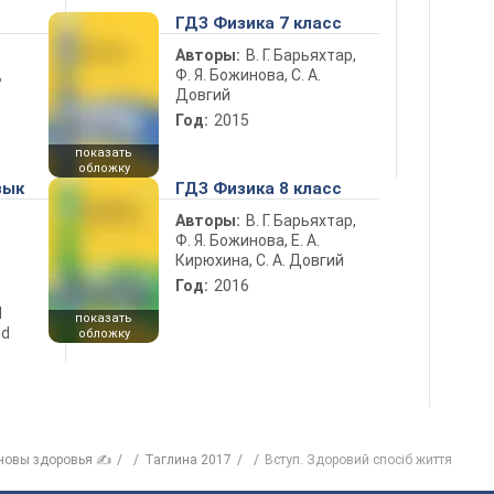
ГДЗ Физика 7 класс
Авторы:
В. Г. Барьяхтар,
Ф. Я. Божинова, С. А.
ь
Довгий
Год:
2015
показать
обложку
зык
ГДЗ Физика 8 класс
Авторы:
В. Г. Барьяхтар,
Ф. Я. Божинова, Е. А.
Кирюхина, С. А. Довгий
Год:
2016
d
показать
nd
обложку
новы здоровья ✍
Таглина 2017
Вступ. Здоровий спосіб життя