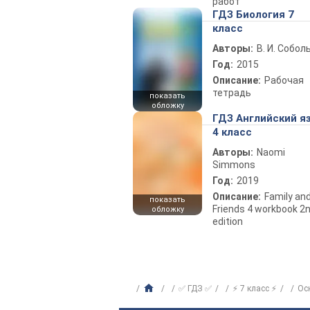
работ
ГДЗ Биология 7
класс
Авторы:
В. И. Собол
Год:
2015
Описание:
Рабочая
тетрадь
показать
обложку
ГДЗ Английский я
4 класс
Авторы:
Naomi
Simmons
Год:
2019
Описание:
Family an
показать
Friends 4 workbook 2
обложку
edition
✅ ГДЗ ✅
⚡ 7 класс ⚡
Ос