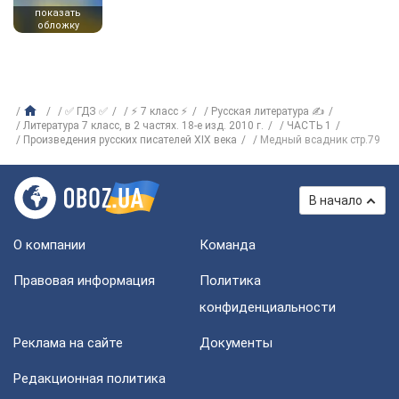
показать
обложку
✅ ГДЗ ✅
⚡ 7 класс ⚡
Русская литература ✍
Литература 7 класс, в 2 частях. 18-е изд. 2010 г.
ЧАСТЬ 1
Произведения русских писателей XIX века
Медный всадник стр.79
В начало
О компании
Команда
Правовая информация
Политика
конфиденциальности
Реклама на сайте
Документы
Редакционная политика