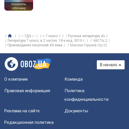
показать
обложку
✅ ГДЗ ✅
⚡ 7 класс ⚡
Русская литература ✍
Литература 7 класс, в 2 частях. 18-е изд. 2010 г.
ЧАСТЬ 2
Произвeдения писателей XX века
Максим Горький стр.22
В начало
О компании
Команда
Правовая информация
Политика
конфиденциальности
Реклама на сайте
Документы
Редакционная политика