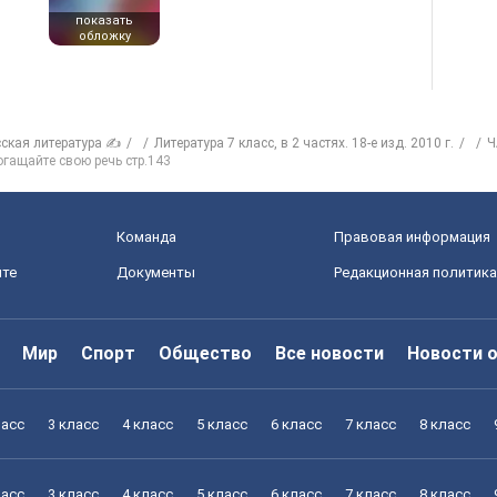
показать
обложку
сская литература ✍
Литература 7 класс, в 2 частях. 18-е изд. 2010 г.
Ч
гащайте свою речь стр.143
Команда
Правовая информация
йте
Документы
Редакционная политика
Мир
Спорт
Общество
Все новости
Новости 
ласс
3 класс
4 класс
5 класс
6 класс
7 класс
8 класс
ласс
3 класс
4 класс
5 класс
6 класс
7 класс
8 класс