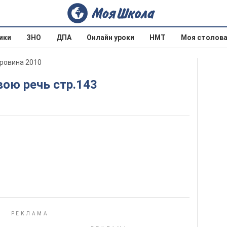
ики
ЗНО
ДПА
Онлайн уроки
НМТ
Моя столов
оровина 2010
вою речь стр.143