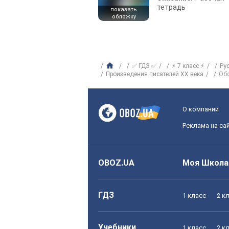
тетрадь
показать
обложку
✅ ГДЗ ✅
⚡ 7 класс ⚡
Ру
Произвeдения писателей XX века
Обо
О компании
Реклама на са
OBOZ.UA
Моя Школа
ГДЗ
1 класс
2 к
Учебники
1 класс
2 к