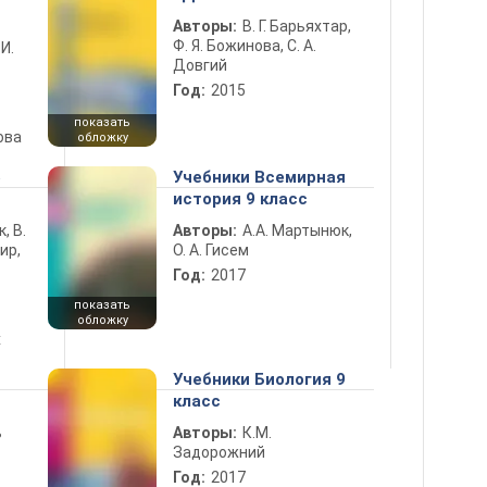
Авторы:
В. Г. Барьяхтар,
Ф. Я. Божинова, С. А.
 И.
Довгий
Год:
2015
показать
ова
обложку
5
Учебники Всемирная
история 9 класс
к, В.
Авторы:
А.А. Мартынюк,
ир,
О. А. Гисем
Год:
2017
показать
обложку
х
Учебники Биология 9
класс
ь
Авторы:
К.М.
Задорожний
Год:
2017