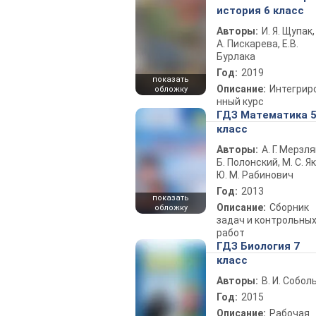
история 6 класс
Авторы:
И. Я. Щупак,
А. Пискарева, Е.В.
Бурлака
Год:
2019
показать
Описание:
Интегрир
обложку
нный курс
ГДЗ Математика 
класс
Авторы:
А. Г. Мерзля
Б. Полонский, М. С. Як
Ю. М. Рабинович
Год:
2013
показать
Описание:
Сборник
обложку
задач и контрольны
работ
ГДЗ Биология 7
класс
Авторы:
В. И. Собол
Год:
2015
Описание:
Рабочая