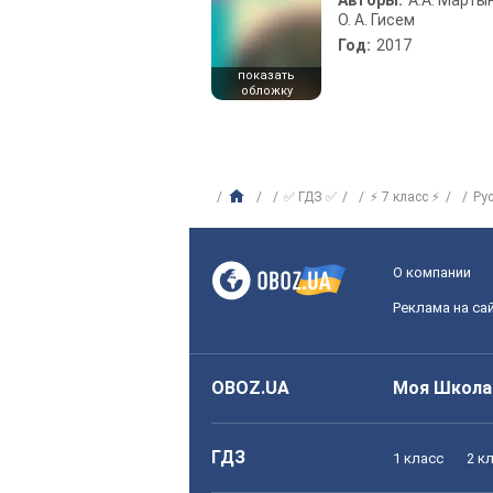
Авторы:
А.А. Марты
О. А. Гисем
Год:
2017
показать
обложку
✅ ГДЗ ✅
⚡ 7 класс ⚡
Ру
О компании
Реклама на са
OBOZ.UA
Моя Школа
ГДЗ
1 класс
2 к