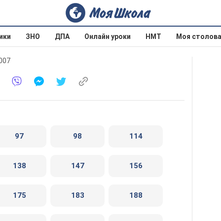
ики
ЗНО
ДПА
Онлайн уроки
НМТ
Моя столов
2007
97
98
114
138
147
156
175
183
188