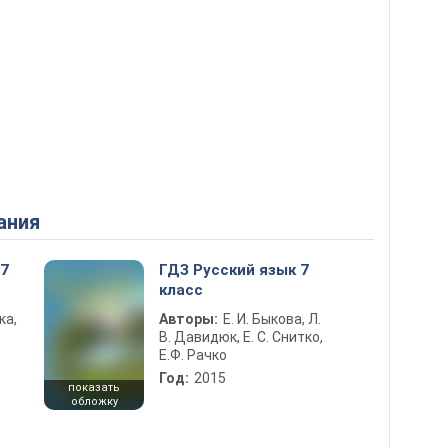
ания
 7
ГДЗ Русский язык 7
класс
ка,
Авторы:
Е. И. Быкова, Л.
В. Давидюк, Е. С. Снитко,
Е.Ф. Рачко
Год:
2015
показать
обложку