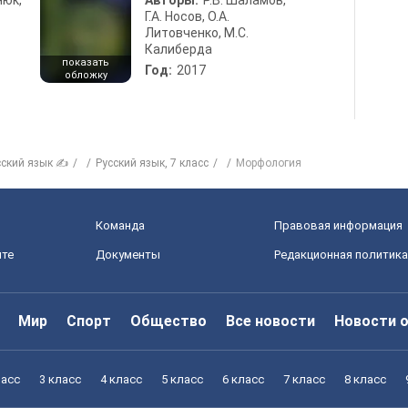
нюк,
Авторы:
Р.В. Шаламов,
Г.А. Носов, О.А.
Литовченко, М.С.
Калиберда
показать
Год:
2017
обложку
сский язык ✍
Русский язык, 7 класс
Морфология
Команда
Правовая информация
йте
Документы
Редакционная политика
Мир
Спорт
Общество
Все новости
Новости 
ласс
3 класс
4 класс
5 класс
6 класс
7 класс
8 класс