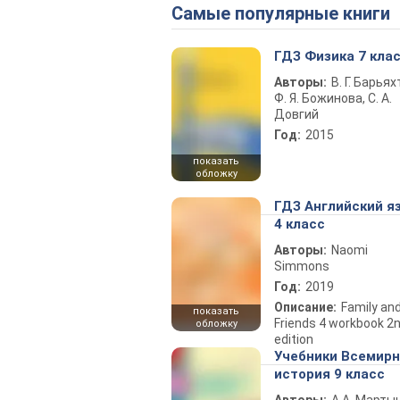
Самые популярные книги
ГДЗ Физика 7 кла
Авторы:
В. Г. Барьях
Ф. Я. Божинова, С. А.
Довгий
Год:
2015
показать
обложку
ГДЗ Английский я
4 класс
Авторы:
Naomi
Simmons
Год:
2019
Описание:
Family an
показать
Friends 4 workbook 2
обложку
edition
Учебники Всемир
история 9 класс