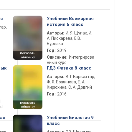
сс
Учебники Всемирная
история 6 класс
тар,
Авторы:
И. Я. Щупак, И.
А. Пискарева, Е.В.
Бурлака
Год:
2019
показать
Описание:
Интегрирова
обложку
нный курс
зык
ГДЗ Физика 8 класс
Авторы:
В. Г. Барьяхтар,
Ф. Я. Божинова, Е. А.
Кирюхина, С. А. Довгий
Год:
2016
d
показать
nd
обложку
ная
Учебники Биология 9
класс