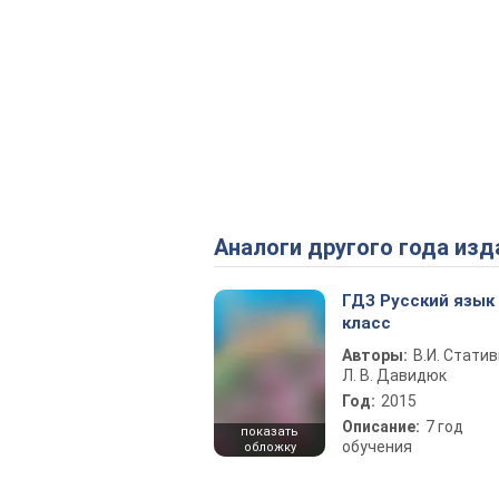
Аналоги другого года изд
ГДЗ Русский язык
класс
Авторы:
В.И. Статив
Л. В. Давидюк
Год:
2015
Описание:
7 год
показать
обучения
обложку