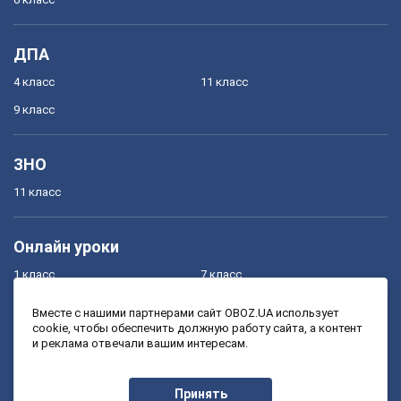
ДПА
4 класс
11 класс
9 класс
ЗНО
11 класс
Онлайн уроки
1 класс
7 класс
2 класс
8 класс
Вместе с нашими партнерами сайт OBOZ.UA использует
cookie, чтобы обеспечить должную работу сайта, а контент
3 класс
9 класс
и реклама отвечали вашим интересам.
4 класс
10 класс
5 класс
11 класс
Принять