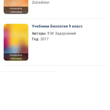
2nd edition
показать
обложку
Учебники Биология 9 класс
Авторы:
К.М. Задорожний
Год:
2017
показать
обложку