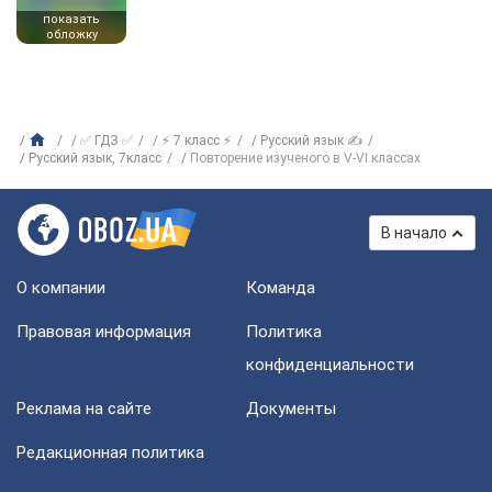
показать
обложку
✅ ГДЗ ✅
⚡ 7 класс ⚡
Русский язык ✍
Русский язык, 7класс
Повторение изученого в V-VI классах
В начало
О компании
Команда
Правовая информация
Политика
конфиденциальности
Реклама на сайте
Документы
Редакционная политика