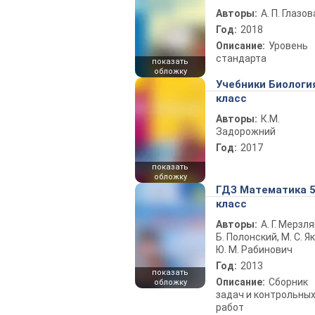
Авторы:
А. П. Глазов
Год:
2018
Описание:
Уровень
стандарта
показать
обложку
Учебники Биологи
класс
Авторы:
К.М.
Задорожний
Год:
2017
показать
обложку
ГДЗ Математика 
класс
Авторы:
А. Г. Мерзля
Б. Полонский, М. С. Як
Ю. М. Рабинович
Год:
2013
показать
Описание:
Сборник
обложку
задач и контрольны
работ