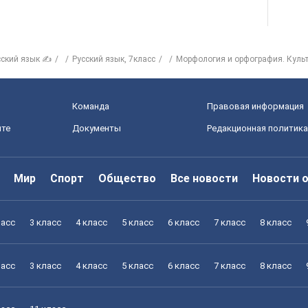
сский язык ✍
Русский язык, 7класс
Морфология и орфография. Культ
Команда
Правовая информация
йте
Документы
Редакционная политика
Мир
Спорт
Общество
Все новости
Новости 
ласс
3 класс
4 класс
5 класс
6 класс
7 класс
8 класс
ласс
3 класс
4 класс
5 класс
6 класс
7 класс
8 класс