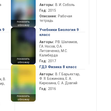
а
Авторы:
В. И. Соболь
Год:
2015
Описание:
Рабочая
тетрадь
показать
обложку
я 9
Учебники Биология 9
класс
Авторы:
Р.В. Шаламов,
Г.А. Носов, О.А.
Литовченко, М.С.
Калиберда
показать
Год:
2017
обложку
5
ГДЗ Физика 8 класс
Авторы:
В. Г. Барьяхтар,
Ф. Я. Божинова, Е. А.
к, В.
Кирюхина, С. А. Довгий
ир,
Год:
2016
показать
обложку
х