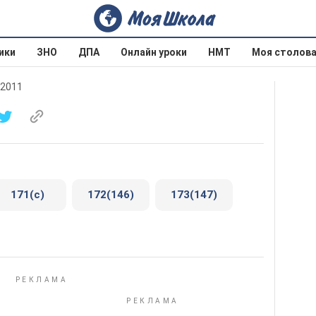
ики
ЗНО
ДПА
Онлайн уроки
НМТ
Моя столов
 2011
171(с)
172(146)
173(147)