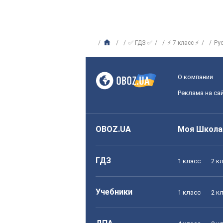
✅ ГДЗ ✅
⚡ 7 класс ⚡
Ру
О компании
Реклама на са
OBOZ.UA
Моя Школа
ГДЗ
1 класс
2 к
Учебники
1 класс
2 к