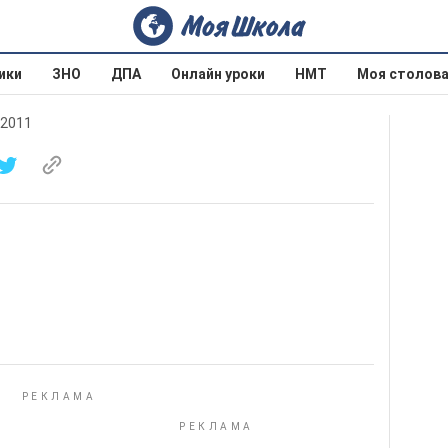
ики
ЗНО
ДПА
Онлайн уроки
НМТ
Моя столов
 2011