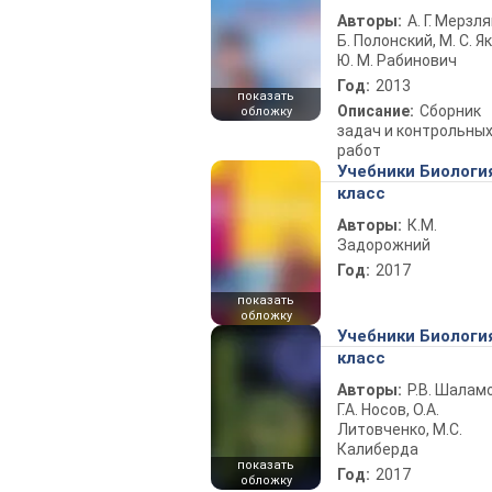
Авторы:
А. Г. Мерзля
Б. Полонский, М. С. Як
Ю. М. Рабинович
Год:
2013
показать
Описание:
Сборник
обложку
задач и контрольны
работ
Учебники Биологи
класс
Авторы:
К.М.
Задорожний
Год:
2017
показать
обложку
Учебники Биологи
класс
Авторы:
Р.В. Шаламо
Г.А. Носов, О.А.
Литовченко, М.С.
Калиберда
показать
Год:
2017
обложку