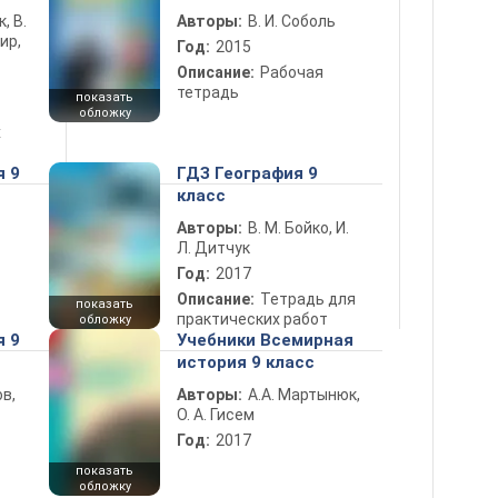
к, В.
Авторы:
В. И. Соболь
ир,
Год:
2015
Описание:
Рабочая
тетрадь
показать
обложку
х
я 9
ГДЗ География 9
класс
Авторы:
В. М. Бойко, И.
Л. Дитчук
Год:
2017
Описание:
Тетрадь для
показать
практических работ
обложку
я 9
Учебники Всемирная
история 9 класс
в,
Авторы:
А.А. Мартынюк,
О. А. Гисем
Год:
2017
показать
обложку