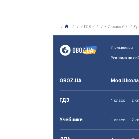
✅ ГДЗ ✅
⚡ 7 класс ⚡
Ру
О компании
Реклама на са
OBOZ.UA
Моя Школа
ГДЗ
1 класс
2 к
Учебники
1 класс
2 к