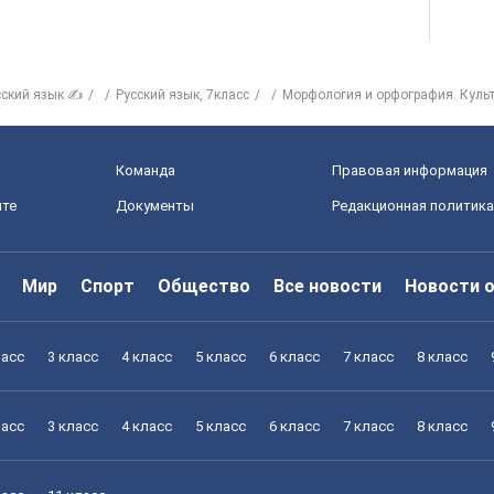
сский язык ✍
Русский язык, 7класс
Морфология и орфография. Культ
Команда
Правовая информация
йте
Документы
Редакционная политика
Мир
Спорт
Общество
Все новости
Новости 
ласс
3 класс
4 класс
5 класс
6 класс
7 класс
8 класс
ласс
3 класс
4 класс
5 класс
6 класс
7 класс
8 класс