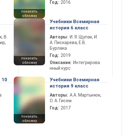
Год:
2016
показать
обложку
5
Учебники Всемирная
история 6 класс
к, В.
Авторы:
И. Я. Щупак, И.
ир,
А. Пискарева, Е.В.
Бурлака
Год:
2019
показать
Описание:
Интегрирова
обложку
х
нный курс
 10
Учебники Всемирная
история 9 класс
а
Авторы:
А.А. Мартынюк,
О. А. Гисем
Год:
2017
показать
обложку