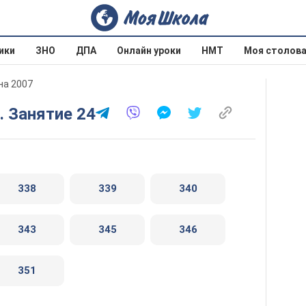
ики
ЗНО
ДПА
Онлайн уроки
НМТ
Моя столов
на 2007
. Занятие 24
338
339
340
343
345
346
351