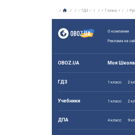
✅ ГДЗ ✅
⚡ 7 класс ⚡
Ру
О компании
Реклама на са
OBOZ.UA
Моя Школа
ГДЗ
1 класс
2 к
Учебники
1 класс
2 к
ДПА
4 класс
9 к