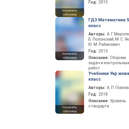
Год:
2015
показать
обложку
ГДЗ Математика 
класс
Авторы:
А. Г. Мерзля
Б. Полонский, М. С. Як
Ю. М. Рабинович
Год:
2013
показать
Описание:
Сборник
обложку
задач и контрольны
работ
Учебники Укр мова
класс
Авторы:
А. П. Глазов
Год:
2018
Описание:
Уровень
стандарта
показать
обложку