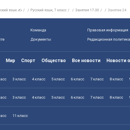
сский язык ✍
Русский язык, 7 класс
Занятия 17-30
Занятие 24
Команда
Правовая информация
йте
Документы
Редакционная политика
Мир
Спорт
Общество
Все новости
Новости 
ласс
3 класс
4 класс
5 класс
6 класс
7 класс
8 класс
ласс
3 класс
4 класс
5 класс
6 класс
7 класс
8 класс
ласс
11 класс