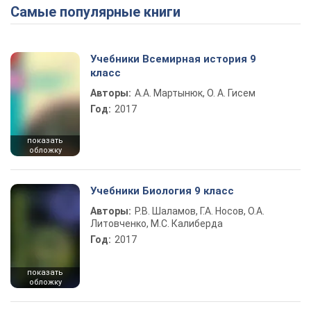
Самые популярные книги
Учебники Всемирная история 9
класс
Авторы:
А.А. Мартынюк, О. А. Гисем
Год:
2017
показать
обложку
Учебники Биология 9 класс
Авторы:
Р.В. Шаламов, Г.А. Носов, О.А.
Литовченко, М.С. Калиберда
Год:
2017
показать
обложку