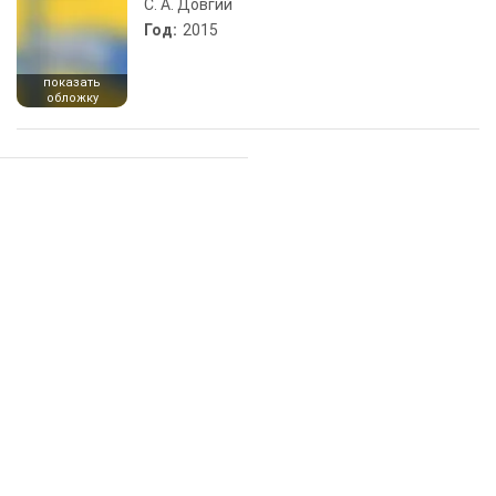
С. А. Довгий
Год:
2015
показать
обложку