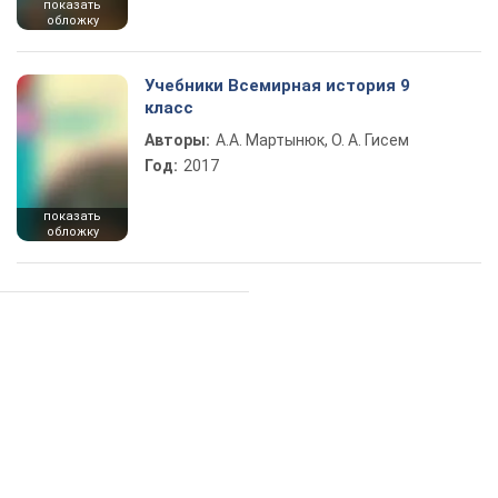
показать
обложку
Учебники Всемирная история 9
класс
Авторы:
А.А. Мартынюк, О. А. Гисем
Год:
2017
показать
обложку