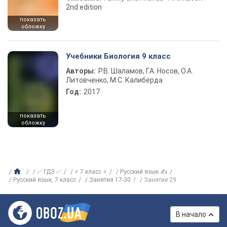
2nd edition
показать
обложку
Учебники Биология 9 класс
Авторы:
Р.В. Шаламов, Г.А. Носов, О.А.
Литовченко, М.С. Калиберда
Год:
2017
показать
обложку
✅ ГДЗ ✅
⚡ 7 класс ⚡
Русский язык ✍
Русский язык, 7 класс
Занятия 17-30
Занятие 29
В начало