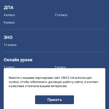
ДПА
4 класс
11 класс
9 класс
ЗНО
11 класс
Онлайн уроки
1 класс
7 класс
2 класс
8 класс
Вместе с нашими партнерами сайт OBOZ.UA использует
cookie, чтобы обеспечить должную работу сайта, а контент
3 класс
9 класс
и реклама отвечали вашим интересам.
4 класс
10 класс
5 класс
11 класс
Принять
6 класс