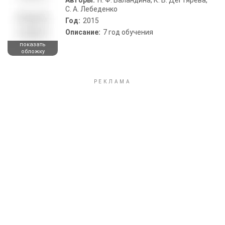
Авторы:
Н. Ф. Баландина, К. В. Дегтярева,
С. А. Лебеденко
Год:
2015
Описание:
7 год обучения
показать
обложку