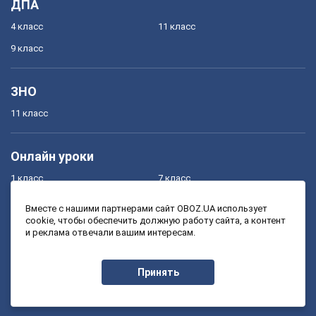
ДПА
4 класс
11 класс
9 класс
ЗНО
11 класс
Онлайн уроки
1 класс
7 класс
2 класс
8 класс
Вместе с нашими партнерами сайт OBOZ.UA использует
cookie, чтобы обеспечить должную работу сайта, а контент
3 класс
9 класс
и реклама отвечали вашим интересам.
4 класс
10 класс
5 класс
11 класс
Принять
6 класс