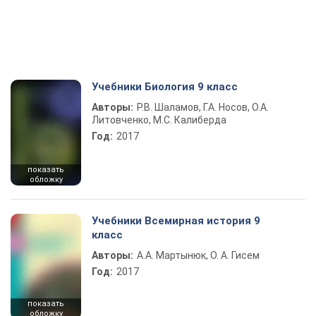
Учебники Биология 9 класс
Авторы:
Р.В. Шаламов, Г.А. Носов, О.А.
Литовченко, М.С. Калиберда
Год:
2017
показать
обложку
Учебники Всемирная история 9
класс
Авторы:
А.А. Мартынюк, О. А. Гисем
Год:
2017
показать
обложку