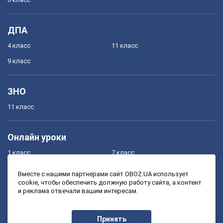
ДПА
4 класс
11 класс
9 класс
ЗНО
11 класс
Онлайн уроки
1 класс
7 класс
2 класс
8 класс
Вместе с нашими партнерами сайт OBOZ.UA использует
cookie, чтобы обеспечить должную работу сайта, а контент
3 класс
9 класс
и реклама отвечали вашим интересам.
4 класс
10 класс
5 класс
11 класс
Принять