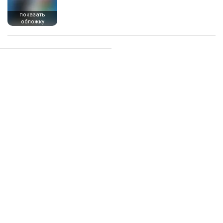
показать
обложку