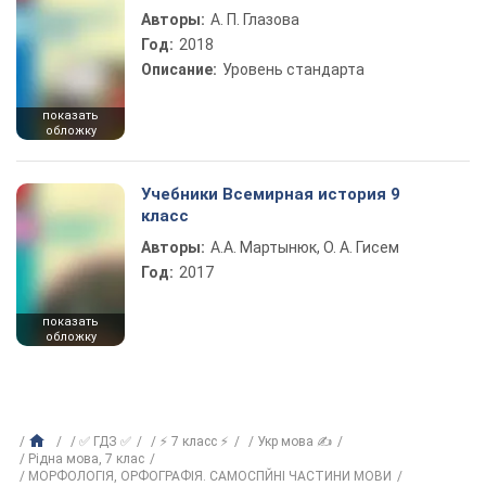
Авторы:
А. П. Глазова
Год:
2018
Описание:
Уровень стандарта
показать
обложку
Учебники Всемирная история 9
класс
Авторы:
А.А. Мартынюк, О. А. Гисем
Год:
2017
показать
обложку
✅ ГДЗ ✅
⚡ 7 класс ⚡
Укр мова ✍
Рідна мова, 7 клас
МОРФОЛОГІЯ, ОРФОГРАФІЯ. САМОСПЙНІ ЧАСТИНИ МОВИ