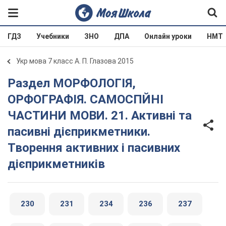
ГДЗ
Учебники
ЗНО
ДПА
Онлайн уроки
НМТ
Укр мова 7 класс А. П. Глазова 2015
Раздел МОРФОЛОГІЯ,
ОРФОГРАФІЯ. САМОСПЙНІ
ЧАСТИНИ МОВИ. 21. Активні та
пасивні дієприкметники.
Творення активних і пасивних
дієприкметників
230
231
234
236
237