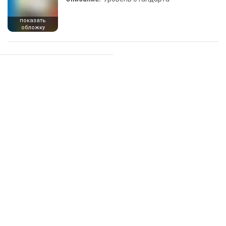
показать
обложку