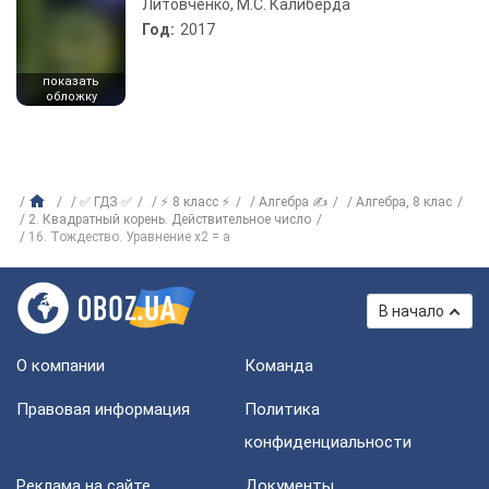
Литовченко, М.С. Калиберда
Год:
2017
показать
обложку
✅ ГДЗ ✅
⚡ 8 класс ⚡
Алгебра ✍
Алгебра, 8 клас
2. Квадратный корень. Действительное число
16. Тождество. Уравнение х2 = а
В начало
О компании
Команда
Правовая информация
Политика
конфиденциальности
Реклама на сайте
Документы