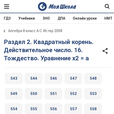
ГДЗ
Учебники
ЗНО
ДПА
Онлайн уроки
НМТ
Алгебра 8 класс А.С. Истер 2008
Раздел 2. Квадратный корень.
Действительное число. 16.
Тождество. Уравнение х2 = а
543
544
546
547
548
549
550
551
552
553
554
555
556
557
558