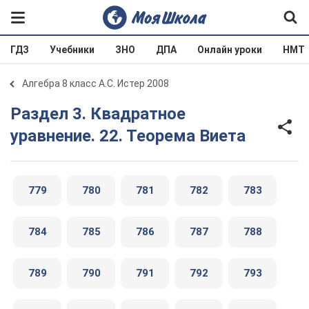
ГДЗ
Учебники
ЗНО
ДПА
Онлайн уроки
НМТ
Алгебра 8 класс А.С. Истер 2008
Раздел 3. Квадратное
уравнение. 22. Теорема Виета
779
780
781
782
783
784
785
786
787
788
789
790
791
792
793