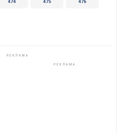
474
475
476