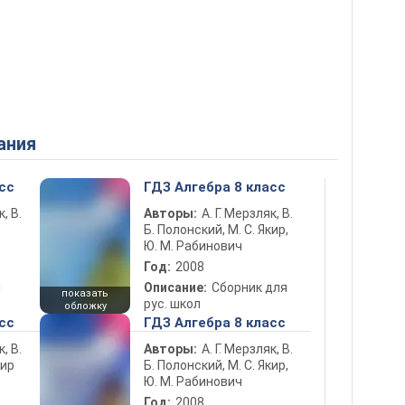
ания
сс
ГДЗ Алгебра 8 класс
к, В.
Авторы:
А. Г. Мерзляк, В.
Б. Полонский, М. С. Якир,
Ю. М. Рабинович
Год:
2008
ы
Описание:
Сборник для
показать
рус. школ
обложку
сс
ГДЗ Алгебра 8 класс
к, В.
Авторы:
А. Г. Мерзляк, В.
кир
Б. Полонский, М. С. Якир,
Ю. М. Рабинович
Год:
2008