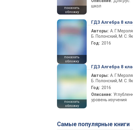
Описание:
Для рус.
школ
показать
обложку
ГДЗ Алгебра 8 кла
Авторы:
А. Г. Мерзля
Б. Полонский, М. С. Я
Год:
2016
показать
обложку
ГДЗ Алгебра 8 кла
Авторы:
А. Г. Мерзля
Б. Полонский, М. С. Я
Год:
2016
Описание:
Углублен
уровень изучения
показать
обложку
Самые популярные книги