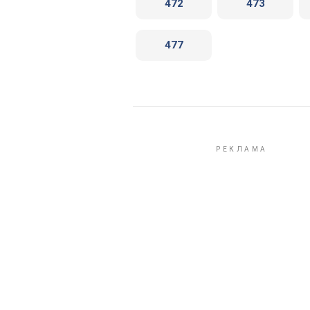
472
473
477