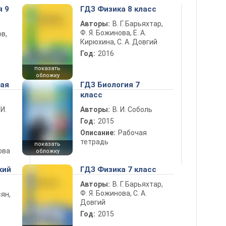
я 9
ГДЗ Физика 8 класс
Авторы:
В. Г. Барьяхтар,
Ф. Я. Божинова, Е. А.
в,
Кирюхина, С. А. Довгий
Год:
2016
показать
обложку
ная
ГДЗ Биология 7
класс
 И.
Авторы:
В. И. Соболь
Год:
2015
Описание:
Рабочая
тетрадь
показать
ова
обложку
кий
ГДЗ Физика 7 класс
Авторы:
В. Г. Барьяхтар,
Ф. Я. Божинова, С. А.
ян,
Довгий
Год:
2015