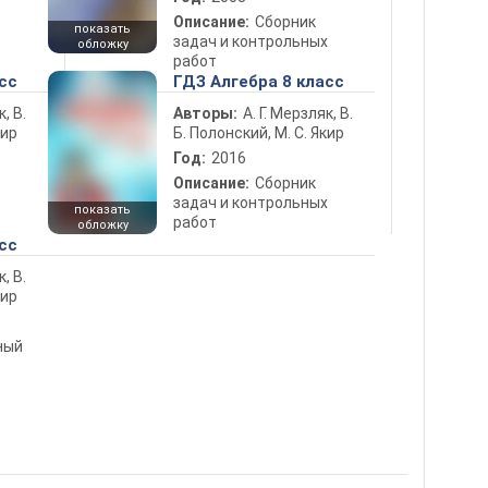
Описание:
Сборник
показать
задач и контрольных
обложку
работ
сс
ГДЗ Алгебра 8 класс
к, В.
Авторы:
А. Г. Мерзляк, В.
кир
Б. Полонский, М. С. Якир
Год:
2016
Описание:
Сборник
задач и контрольных
показать
работ
обложку
сс
к, В.
кир
ный