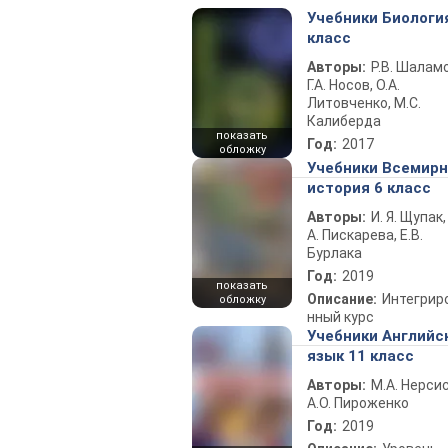
Учебники Биологи
класс
Авторы:
Р.В. Шаламо
Г.А. Носов, О.А.
Литовченко, М.С.
Калиберда
показать
Год:
2017
обложку
Учебники Всемир
история 6 класс
Авторы:
И. Я. Щупак,
А. Пискарева, Е.В.
Бурлака
Год:
2019
показать
Описание:
Интегрир
обложку
нный курс
Учебники Английс
язык 11 класс
Авторы:
М.А. Нерсис
А.О. Пироженко
Год:
2019