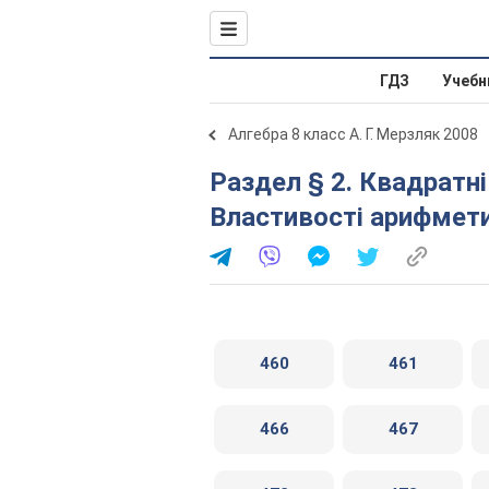
ГДЗ
Учебн
Алгебра 8 класс А. Г. Мерзляк 2008
Раздел § 2. Квадратні корені. Дійсні числа. 14.
Властивості арифмет
460
461
466
467