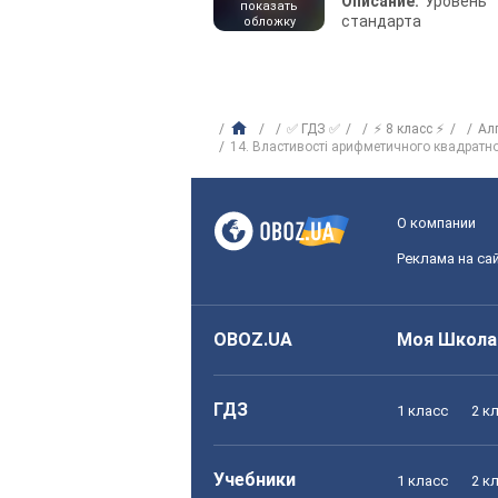
Описание:
Уровень
показать
стандарта
обложку
✅ ГДЗ ✅
⚡ 8 класс ⚡
Ал
14. Властивості арифметичного квадратн
О компании
Реклама на са
OBOZ.UA
Моя Школа
ГДЗ
1 класс
2 к
Учебники
1 класс
2 к