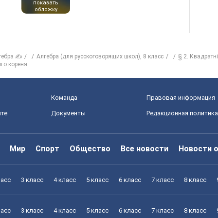
показать
обложку
гебра ✍
Алгебра (для русскоговорящих школ), 8 класс
§ 2. Квадратні
ого кореня
Команда
Правовая информация
йте
Документы
Редакционная политика
Мир
Спорт
Общество
Все новости
Новости 
ласс
3 класс
4 класс
5 класс
6 класс
7 класс
8 класс
ласс
3 класс
4 класс
5 класс
6 класс
7 класс
8 класс