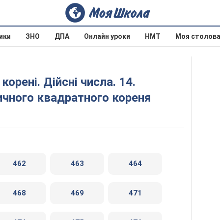
ики
ЗНО
ДПА
Онлайн уроки
НМТ
Моя столов
ичного квадратного кореня
462
463
464
468
469
471