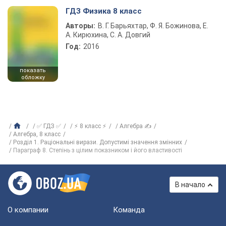
ГДЗ Физика 8 класс
Авторы:
В. Г. Барьяхтар, Ф. Я. Божинова, Е.
А. Кирюхина, С. А. Довгий
Год:
2016
показать
обложку
✅ ГДЗ ✅
⚡ 8 класс ⚡
Алгебра ✍
Алгебра, 8 класс
Розділ 1. Раціональні вирази. Допустимі значення змінних
Параграф 8. Степінь з цілим показником і його властивості
В начало
О компании
Команда