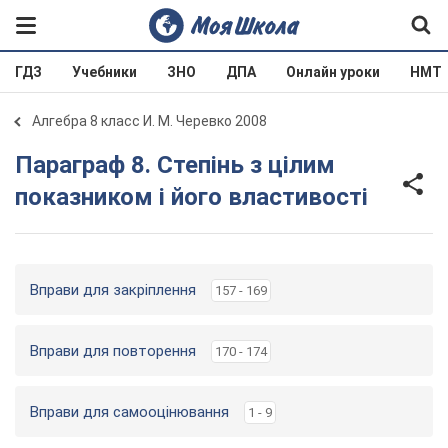
ГДЗ
Учебники
ЗНО
ДПА
Онлайн уроки
НМТ
Алгебра 8 класс И. М. Черевко 2008
Параграф 8. Степінь з цілим
показником і його властивості
Вправи для закріплення
157 - 169
Вправи для повторення
170 - 174
Вправи для самооцінювання
1 - 9