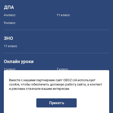
ДПА
4 класс
11 класс
9 класс
ЗНО
11 класс
Онлайн уроки
1 класс
7 класс
2 класс
8 класс
Вместе с нашими партнерами сайт OBOZ.UA использует
cookie, чтобы обеспечить должную работу сайта, а контент
3 класс
9 класс
и реклама отвечали вашим интересам.
4 класс
10 класс
5 класс
11 класс
Принять
6 класс