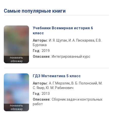
Самые популярные книги
Play Video
Учебники Всемирная история 6
класс
Авторы:
И. Я. Щупак, И. А. Пискарева, Е.В.
Бурлака
Год:
2019
Описание:
Интегрированный курс
показать
обложку
ГДЗ Математика 5 класс
Авторы:
А. Г. Мерзляк, В. Б. Полонский, М.
С. Якир, Ю. М. Рабинович
Год:
2013
Описание:
Сборник задач и контрольных
работ
показать
обложку