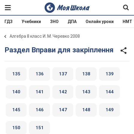
ГДЗ
Учебники
ЗНО
ДПА
Онлайн уроки
НМТ
Алгебра 8 класс И. М. Черевко 2008
Раздел Вправи для закріплення
135
136
137
138
139
140
141
142
143
144
145
146
147
148
149
150
151