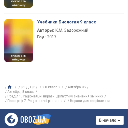
показать
обложку
Учебники Биология 9 класс
Авторы:
К.М. Задорожний
Год:
2017
показать
обложку
✅ ГДЗ ✅
⚡ 8 класс ⚡
Алгебра ✍
Алгебра, 8 класс
Розділ 1. Раціональні вирази. Допустимі значення змінних
Параграф 7. Раціональні рівняння
Вправи для закріплення
В начало