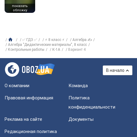
показать
обложку
✅ ГДЗ ✅
⚡ 8 класс ⚡
Алгебра ✍
Алгебра "Дидактические материалы", 8 класс
Контрольные работы
К-1А
Вариант 4
В начало
О компании
Команда
Правовая информация
Политика
конфиденциальности
Реклама на сайте
Документы
Редакционная политика