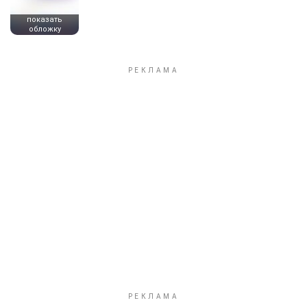
показать
обложку