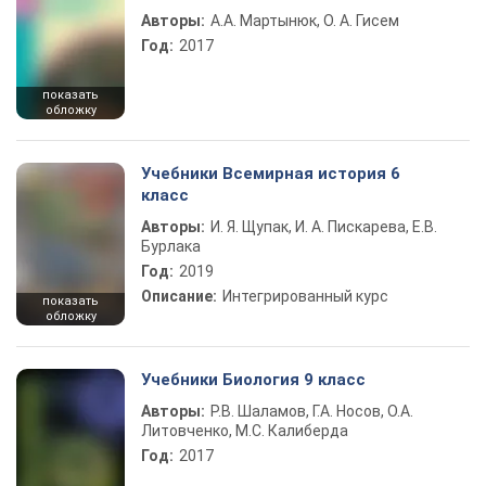
Авторы:
А.А. Мартынюк, О. А. Гисем
Год:
2017
показать
обложку
Учебники Всемирная история 6
класс
Авторы:
И. Я. Щупак, И. А. Пискарева, Е.В.
Бурлака
Год:
2019
Описание:
Интегрированный курс
показать
обложку
Учебники Биология 9 класс
Авторы:
Р.В. Шаламов, Г.А. Носов, О.А.
Литовченко, М.С. Калиберда
Год:
2017