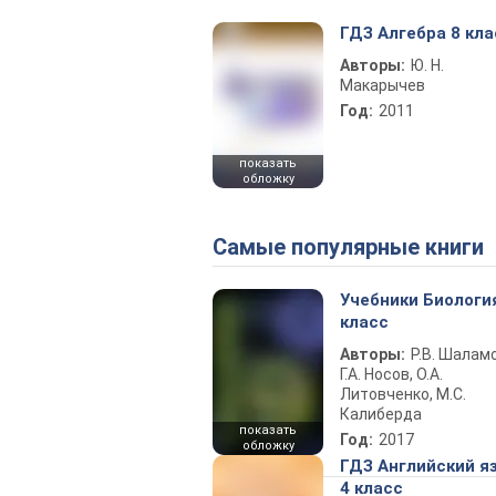
ГДЗ Алгебра 8 кла
Авторы:
Ю. Н.
Макарычев
Год:
2011
показать
обложку
Самые популярные книги
Учебники Биологи
класс
Авторы:
Р.В. Шаламо
Г.А. Носов, О.А.
Литовченко, М.С.
Калиберда
показать
Год:
2017
обложку
ГДЗ Английский я
4 класс