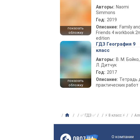
Авторы:
Naomi
Simmons
Год:
2019
Описание:
Family an
показать
Friends 4 workbook 2
обложку
edition
ГДЗ География 9
класс
Авторы:
В. М. Бойко,
Л. Дитчук
Год:
2017
Описание:
Тетрадь 
показать
практических работ
обложку
✅ ГДЗ ✅
⚡ 8 класс ⚡
Ал
О компании