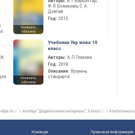
Авторы:
В. Г. Барьяхтар,
Ф. Я. Божинова, С. А.
Довгий
Год:
2015
d
показать
nd
обложку
Учебники Укр мова 10
класс
 И.
Авторы:
А. П. Глазова
Год:
2018
Описание:
Уровень
для
стандарта
показать
обложку
гебра ✍
Алгебра "Дидактические материалы", 8 класс
Контрольные 
Команда
Правовая информация