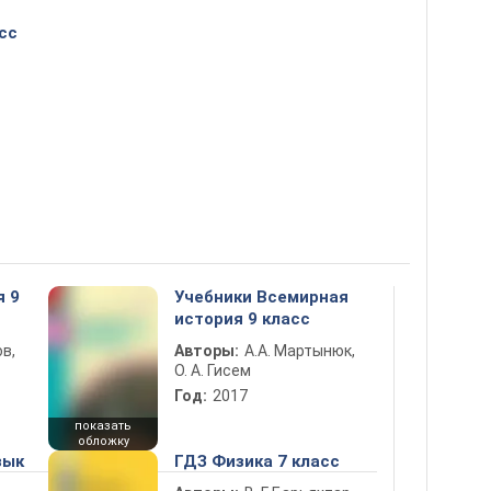
сс
я 9
Учебники Всемирная
история 9 класс
в,
Авторы:
А.А. Мартынюк,
О. А. Гисем
Год:
2017
показать
обложку
зык
ГДЗ Физика 7 класс