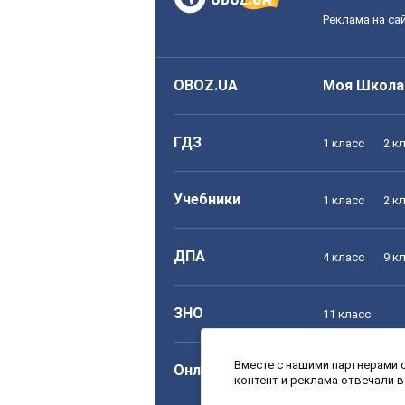
Реклама на са
OBOZ.UA
Моя Школа
ГДЗ
1 класс
2 к
Учебники
1 класс
2 к
ДПА
4 класс
9 к
ЗНО
11 класс
Вместе с нашими партнерами с
Онлайн уроки
1 класс
2 к
контент и реклама отвечали 