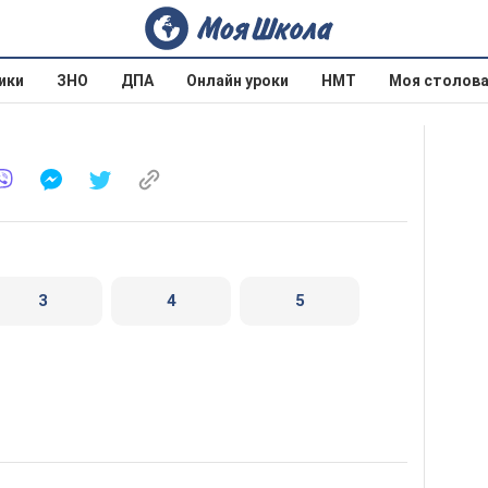
ики
ЗНО
ДПА
Онлайн уроки
НМТ
Моя столов
3
4
5