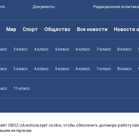
йте
Документы
Редакционная политика
Мир
Спорт
Общество
Все новости
Новости 
ласс
3 класс
4 класс
5 класс
6 класс
7 класс
8 класс
ласс
3 класс
4 класс
5 класс
6 класс
7 класс
8 класс
ласс
11 класс
айт OBOZ.UA использует cookie, чтобы обеспечить должную работу сайт
ласс
3 класс
4 класс
5 класс
6 класс
7 класс
8 класс
вашим интересам.