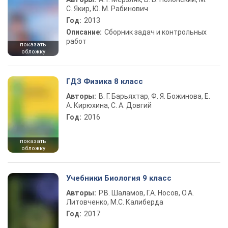
С. Якир, Ю. М. Рабинович
Год:
2013
Описание:
Сборник задач и контрольных
работ
показать
обложку
ГДЗ Физика 8 класс
Авторы:
В. Г. Барьяхтар, Ф. Я. Божинова, Е.
А. Кирюхина, С. А. Довгий
Год:
2016
показать
обложку
Учебники Биология 9 класс
Авторы:
Р.В. Шаламов, Г.А. Носов, О.А.
Литовченко, М.С. Калиберда
Год:
2017