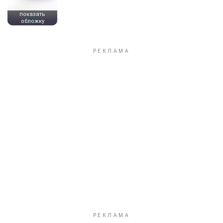
показать
обложку