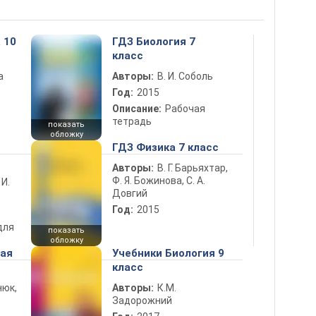
 10
ГДЗ Биология 7
класс
а
Авторы:
В. И. Соболь
Год:
2015
Описание:
Рабочая
тетрадь
показать
обложку
ГДЗ Физика 7 класс
Авторы:
В. Г. Барьяхтар,
Ф. Я. Божинова, С. А.
 И.
Довгий
Год:
2015
для
показать
обложку
ная
Учебники Биология 9
класс
нюк,
Авторы:
К.М.
Задорожний