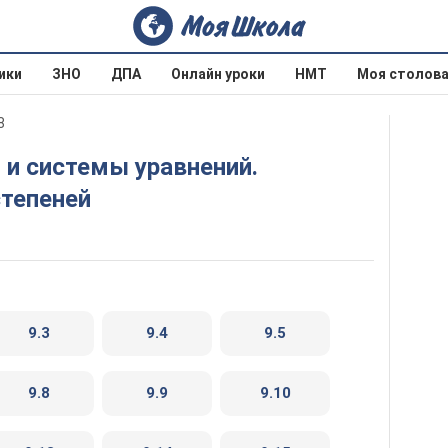
ики
ЗНО
ДПА
Онлайн уроки
НМТ
Моя столов
8
степеней
9.3
9.4
9.5
9.8
9.9
9.10