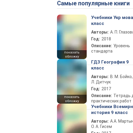
Самые популярные книги
Учебники Укр мова
класс
Авторы:
А. П. Глазов
Год:
2018
Описание:
Уровень
стандарта
показать
обложку
ГДЗ География 9
класс
Авторы:
В. М. Бойко,
Л. Дитчук
Год:
2017
Описание:
Тетрадь 
показать
практических работ
обложку
Учебники Всемир
история 9 класс
Авторы:
А.А. Марты
О. А. Гисем