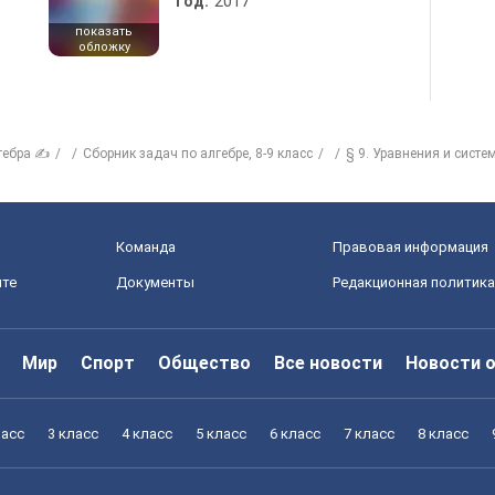
Год:
2017
показать
обложку
гебра ✍
Сборник задач по алгебре, 8-9 класс
§ 9. Уравнения и сист
Команда
Правовая информация
йте
Документы
Редакционная политика
Мир
Спорт
Общество
Все новости
Новости 
ласс
3 класс
4 класс
5 класс
6 класс
7 класс
8 класс