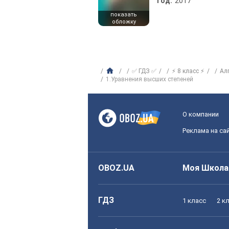
Год:
2017
показать
обложку
✅ ГДЗ ✅
⚡ 8 класс ⚡
Ал
1.Уравнения высших степеней
О компании
Реклама на са
OBOZ.UA
Моя Школа
ГДЗ
1 класс
2 к